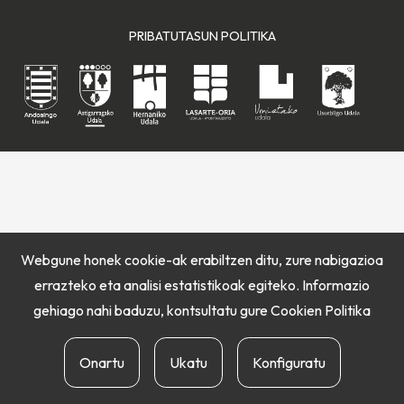
PRIBATUTASUN POLITIKA
Webgune honek cookie-ak erabiltzen ditu, zure nabigazioa
errazteko eta analisi estatistikoak egiteko. Informazio
gehiago nahi baduzu, kontsultatu gure
Cookien Politika
Onartu
Ukatu
Konfiguratu