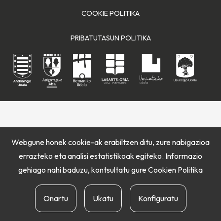
COOKIE POLITIKA
PRIBATUTASUN POLITIKA
Webgune honek cookie-ak erabiltzen ditu, zure nabigazioa
errazteko eta analisi estatistikoak egiteko. Informazio
gehiago nahi baduzu, kontsultatu gure
Cookien Politika
Onartu
Ukatu
Konfiguratu