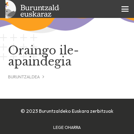
Oraingo ile-
apaindegia
BURUNTZALDEA
© 2023 Buruntzaldeko Euskara zerbitzuak
LEGE OHARRA