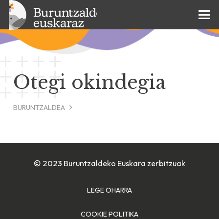
Otegi okindegia
BURUNTZALDEA
© 2023 Buruntzaldeko Euskara zerbitzuak
LEGE OHARRA
COOKIE POLITIKA