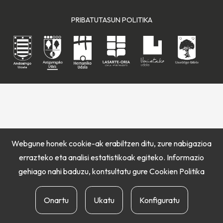
PRIBATUTASUN POLITIKA
Webgune honek cookie-ak erabiltzen ditu, zure nabigazioa
errazteko eta analisi estatistikoak egiteko. Informazio
gehiago nahi baduzu, kontsultatu gure
Cookien Politika
Onartu
Ukatu
Konfiguratu