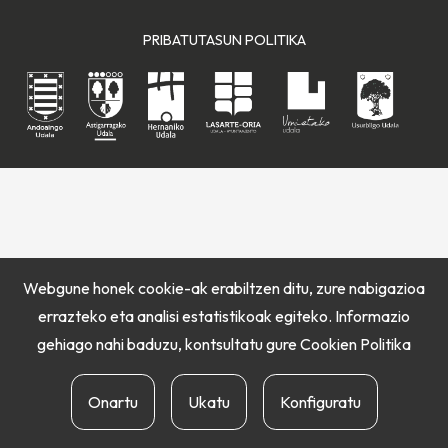
PRIBATUTASUN POLITIKA
Webgune honek cookie-ak erabiltzen ditu, zure nabigazioa
errazteko eta analisi estatistikoak egiteko. Informazio
gehiago nahi baduzu, kontsultatu gure
Cookien Politika
Onartu
Ukatu
Konfiguratu