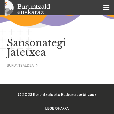
Sansonategi
Jatetxea
BURUNTZALDEA
© 2023 Buruntzaldeko Euskara zerbitzuak
LEGE OHARRA