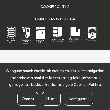
COOKIE POLITIKA
PRIBATUTASUN POLITIKA
Webgune honek cookie-ak erabiltzen ditu, zure nabigazioa
errazteko eta analisi estatistikoak egiteko. Informazio
gehiago nahi baduzu, kontsultatu gure
Cookien Politika
Onartu
Ukatu
Konfiguratu