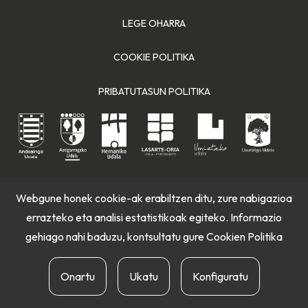
LEGE OHARRA
COOKIE POLITIKA
PRIBATUTASUN POLITIKA
Webgune honek cookie-ak erabiltzen ditu, zure nabigazioa
errazteko eta analisi estatistikoak egiteko. Informazio
gehiago nahi baduzu, kontsultatu gure
Cookien Politika
Onartu
Ukatu
Konfiguratu