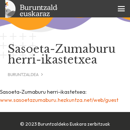
Sasoeta-Zumaburu
herri-ikastetxea
BURUNTZALDEA
Sasoeta-Zumaburu herri-ikastetxea:
www.sasoetazumaburu.hezkuntza.net/web/guest
© 2023 Buruntzaldeko Euskara zerbitzuak