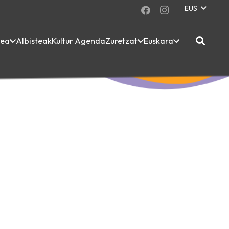
EUS
dea
Albisteak
Kultur Agenda
Zuretzat
Euskara