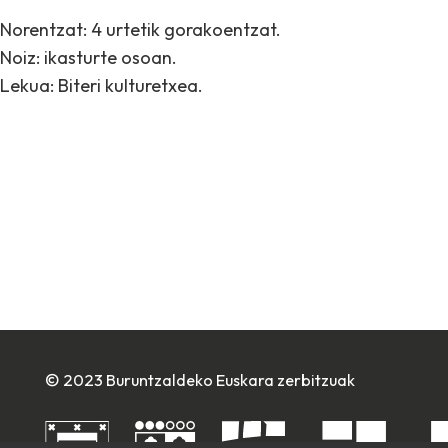
Norentzat: 4 urtetik gorakoentzat.
Noiz: ikasturte osoan.
Lekua: Biteri kulturetxea.
© 2023 Buruntzaldeko Euskara zerbitzuak