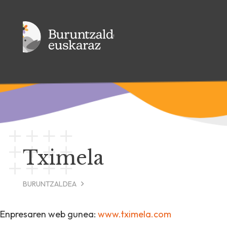
Tximela
BURUNTZALDEA
Enpresaren web gunea:
www.tximela.com