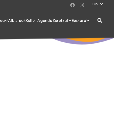
EUS
dea
Albisteak
Kultur Agenda
Zuretzat
Euskara