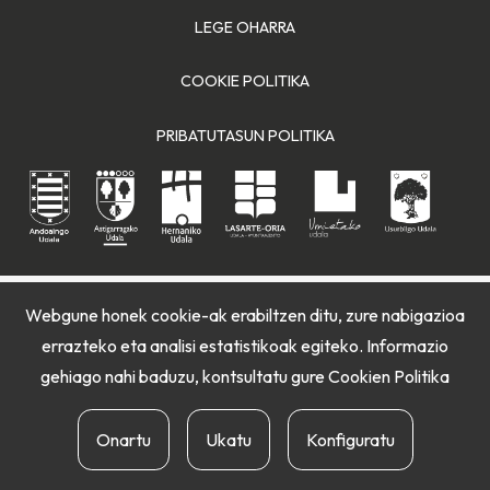
LEGE OHARRA
COOKIE POLITIKA
PRIBATUTASUN POLITIKA
Webgune honek cookie-ak erabiltzen ditu, zure nabigazioa
errazteko eta analisi estatistikoak egiteko. Informazio
gehiago nahi baduzu, kontsultatu gure
Cookien Politika
Onartu
Ukatu
Konfiguratu