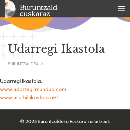
Udarregi Ikastola
BURUNTZALDEA
Udarregi Ikastola:
www.udarregi.mundua.com
www.usurbil.ikastola.net
© 2023 Buruntzaldeko Euskara zerbitzuak