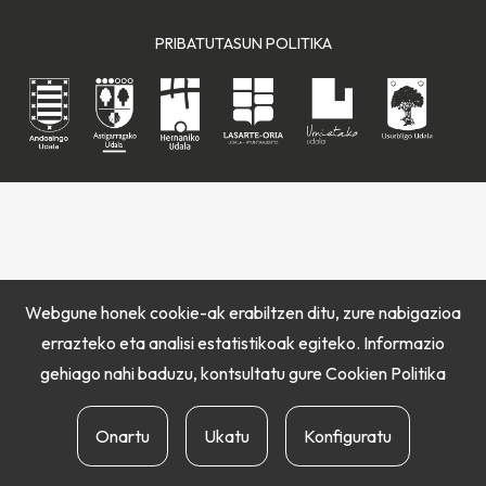
PRIBATUTASUN POLITIKA
Webgune honek cookie-ak erabiltzen ditu, zure nabigazioa
errazteko eta analisi estatistikoak egiteko. Informazio
gehiago nahi baduzu, kontsultatu gure
Cookien Politika
Onartu
Ukatu
Konfiguratu