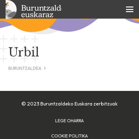
Urbil
BURUNTZALDEA
© 2023 Buruntzaldeko Euskara zerbitzuak
LEGE OHARRA
COOKIE POLITIKA