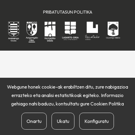
PRIBATUTASUN POLITIKA
Webgune honek cookie-ak erabiltzen ditu, zure nabigazioa
errazteko eta analisi estatistikoak egiteko. Informazio
gehiago nahi baduzu, kontsultatu gure
Cookien Politika
Onartu
Ukatu
Konfiguratu