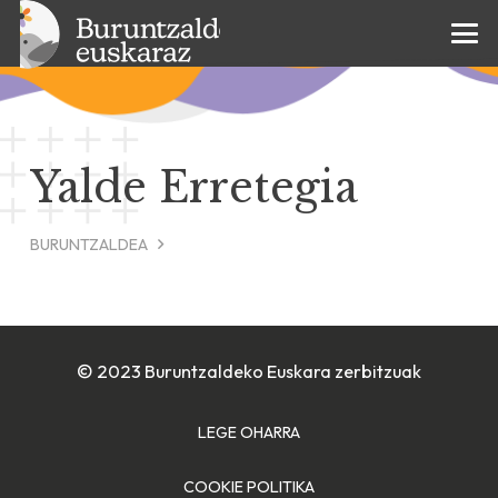
Yalde Erretegia
BURUNTZALDEA
© 2023 Buruntzaldeko Euskara zerbitzuak
LEGE OHARRA
COOKIE POLITIKA