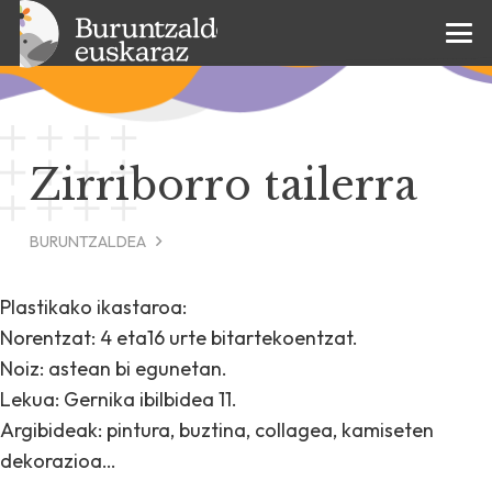
Zirriborro tailerra
BURUNTZALDEA
Plastikako ikastaroa:
Norentzat: 4 eta16 urte bitartekoentzat.
Noiz: astean bi egunetan.
Lekua: Gernika ibilbidea 11.
Argibideak: pintura, buztina, collagea, kamiseten
dekorazioa…