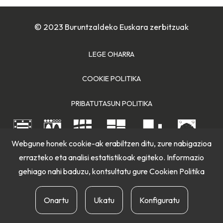
© 2023 Buruntzaldeko Euskara zerbitzuak
LEGE OHARRA
COOKIE POLITIKA
PRIBATUTASUN POLITIKA
Webgune honek cookie-ak erabiltzen ditu, zure nabigazioa
errazteko eta analisi estatistikoak egiteko. Informazio
gehiago nahi baduzu, kontsultatu gure
Cookien Politika
Onartu
Ukatu
Konfiguratu