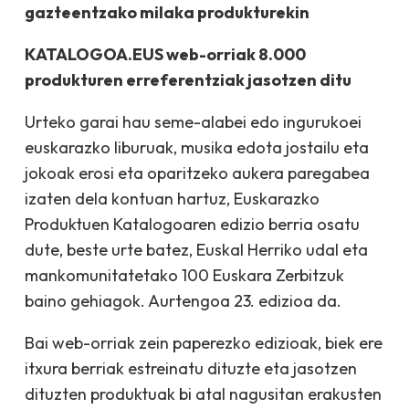
gazteentzako milaka produkturekin
KATALOGOA.EUS web-orriak 8.000
produkturen erreferentziak jasotzen ditu
Urteko garai hau seme-alabei edo ingurukoei
euskarazko liburuak, musika edota jostailu eta
jokoak erosi eta oparitzeko aukera paregabea
izaten dela kontuan hartuz, Euskarazko
Produktuen Katalogoaren edizio berria osatu
dute, beste urte batez, Euskal Herriko udal eta
mankomunitatetako 100 Euskara Zerbitzuk
baino gehiagok. Aurtengoa 23. edizioa da.
Bai web-orriak zein paperezko edizioak, biek ere
itxura berriak estreinatu dituzte eta jasotzen
dituzten produktuak bi atal nagusitan erakusten