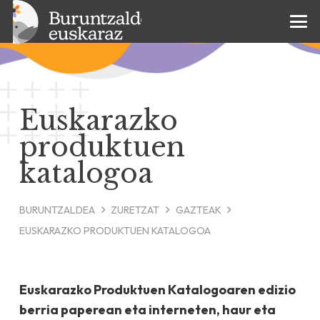
Euskarazko
produktuen
katalogoa
BURUNTZALDEA
ZURETZAT
GAZTEAK
EUSKARAZKO PRODUKTUEN KATALOGOA
Euskarazko Produktuen Katalogoaren edizio
berria paperean eta interneten, haur eta