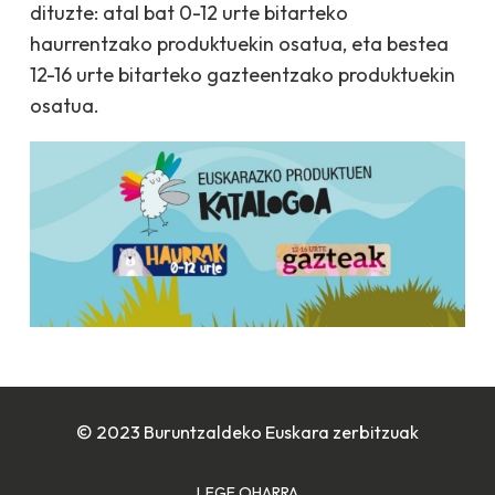
dituzte: atal bat 0-12 urte bitarteko
haurrentzako produktuekin osatua, eta bestea
12-16 urte bitarteko gazteentzako produktuekin
osatua.
© 2023 Buruntzaldeko Euskara zerbitzuak
LEGE OHARRA