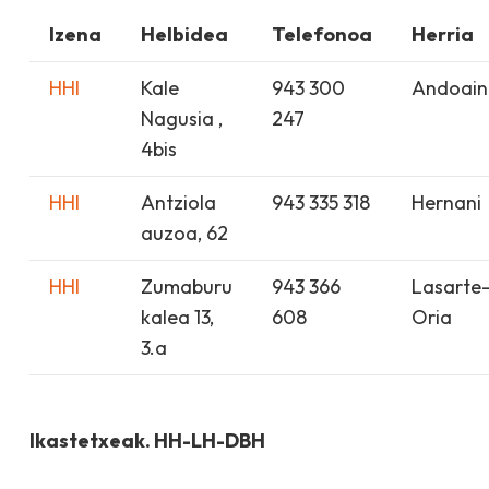
Izena
Helbidea
Telefonoa
Herria
HHI
Kale
943 300
Andoain
Nagusia ,
247
4bis
HHI
Antziola
943 335 318
Hernani
auzoa, 62
HHI
Zumaburu
943 366
Lasarte
kalea 13,
608
Oria
3.a
Ikastetxeak. HH-LH-DBH