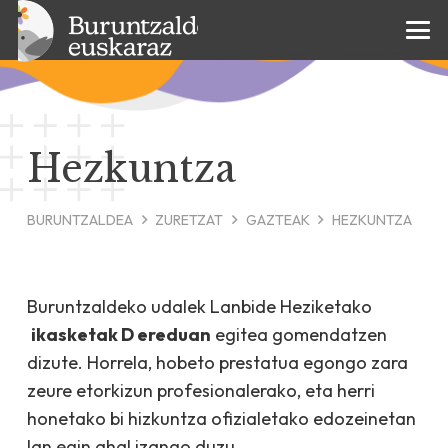
Hezkuntza
BURUNTZALDEA
ZURETZAT
GAZTEAK
HEZKUNTZA
Buruntzaldeko udalek Lanbide Heziketako
ikasketak D ereduan
egitea gomendatzen
dizute. Horrela, hobeto prestatua egongo zara
zeure etorkizun profesionalerako, eta herri
honetako bi hizkuntza ofizialetako edozeinetan
lan egin ahal izango duzu.