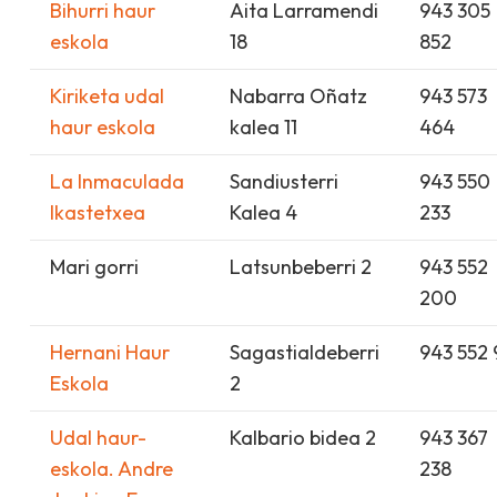
Bihurri haur
Aita Larramendi
943 305
eskola
18
852
Kiriketa udal
Nabarra Oñatz
943 573
haur eskola
kalea 11
464
La Inmaculada
Sandiusterri
943 550
Ikastetxea
Kalea 4
233
Mari gorri
Latsunbeberri 2
943 552
200
Hernani Haur
Sagastialdeberri
943 552 
Eskola
2
Udal haur-
Kalbario bidea 2
943 367
eskola. Andre
238