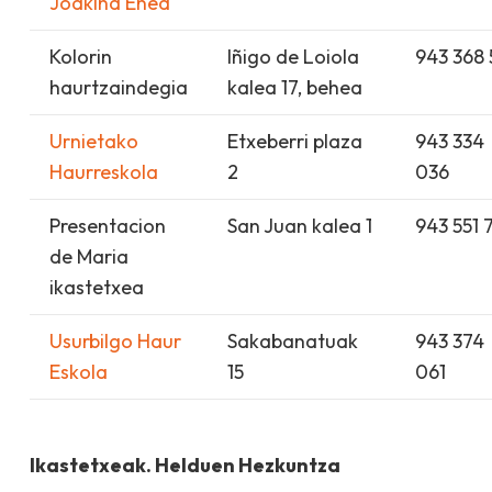
Joakina Enea
Kolorin
Iñigo de Loiola
943 368 
haurtzaindegia
kalea 17, behea
Urnietako
Etxeberri plaza
943 334
Haurreskola
2
036
Presentacion
San Juan kalea 1
943 551 
de Maria
ikastetxea
Usurbilgo Haur
Sakabanatuak
943 374
Eskola
15
061
Ikastetxeak. Helduen Hezkuntza