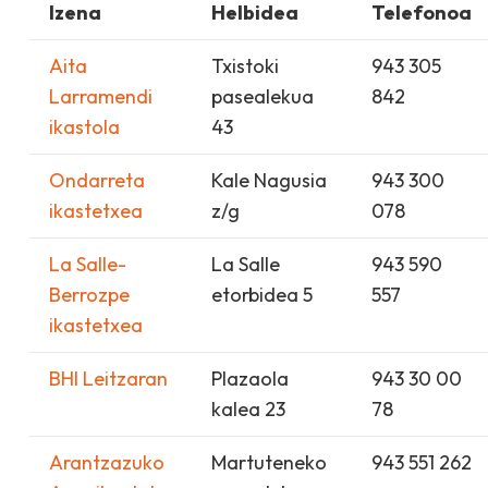
Izena
Helbidea
Telefonoa
Aita
Txistoki
943 305
Larramendi
pasealekua
842
ikastola
43
Ondarreta
Kale Nagusia
943 300
ikastetxea
z/g
078
La Salle-
La Salle
943 590
Berrozpe
etorbidea 5
557
ikastetxea
BHI Leitzaran
Plazaola
943 30 00
kalea 23
78
Arantzazuko
Martuteneko
943 551 262