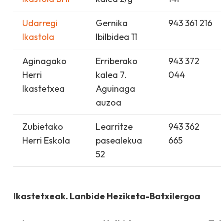
Udarregi
Gernika
943 361 216
Ikastola
Ibilbidea 11
Aginagako
Erriberako
943 372
Herri
kalea 7.
044
Ikastetxea
Aguinaga
auzoa
Zubietako
Learritze
943 362
Herri Eskola
pasealekua
665
52
Ikastetxeak. Lanbide Heziketa-Batxilergoa