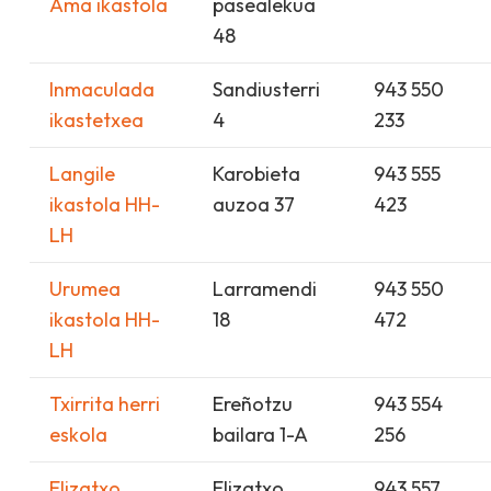
Ama ikastola
pasealekua
48
Inmaculada
Sandiusterri
943 550
ikastetxea
4
233
Langile
Karobieta
943 555
ikastola HH-
auzoa 37
423
LH
Urumea
Larramendi
943 550
ikastola HH-
18
472
LH
Txirrita herri
Ereñotzu
943 554
eskola
bailara 1-A
256
Elizatxo
Elizatxo
943 557