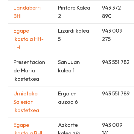
Landaberri
Pintore Kalea
943 372
BHI
2
890
Egape
Lizardi kalea
943 009
Ikastola HH-
5
275
LH
Presentacion
San Juan
943 551 782
de Maria
kalea 1
ikastetxea
Urnietako
Ergoien
943 551 789
Salesiar
auzoa 6
ikastetxea
Egape
Azkorte
943 009
Ikastola BHI
kalea z/g
141