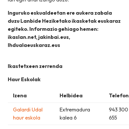
Inguruko eskualdeetan ere aukera zabala
duzu Lanbide Heziketako ikasketak euskaraz
egiteko. Informazio gehiago hemen:
ikaslan.net, jakinbai.eus,
lhdualaeuskaraz.eus
Ikastetxeen zerrenda
Haur Eskolak
Izena
Helbidea
Telefo
Galardi Udal
Extremadura
943 300
haur eskola
kalea 6
655