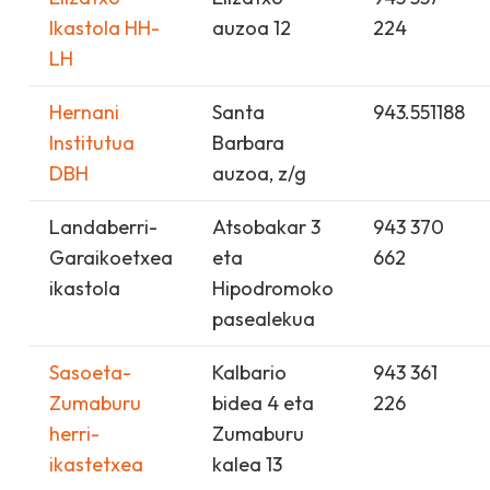
Ikastola HH-
auzoa 12
224
LH
Hernani
Santa
943.551188
Institutua
Barbara
DBH
auzoa, z/g
Landaberri-
Atsobakar 3
943 370
Garaikoetxea
eta
662
ikastola
Hipodromoko
pasealekua
Sasoeta-
Kalbario
943 361
Zumaburu
bidea 4 eta
226
herri-
Zumaburu
ikastetxea
kalea 13