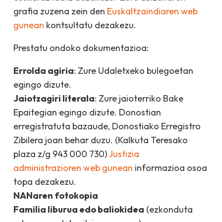
grafia zuzena zein den
Euskaltzaindiaren web
gunean
kontsultatu dezakezu.
Prestatu ondoko dokumentazioa:
Errolda agiria
: Zure Udaletxeko bulegoetan
egingo dizute.
Jaiotzagiri literala
: Zure jaioterriko Bake
Epaitegian egingo dizute. Donostian
erregistratuta bazaude, Donostiako Erregistro
Zibilera joan behar duzu. (Kalkuta Teresako
plaza z/g 943 000 730)
Justizia
administrazioren web gunean
informazioa osoa
topa dezakezu.
NANaren fotokopia
Familia liburua edo baliokidea
(ezkonduta