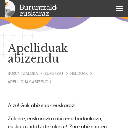
Apelliduak
abizendu
BURUNTZALDEA
ZURETZAT
HELDUAK
APELLIDUAK ABIZENDU
Aizu! Guk abizenak euskaraz!
Zuk ere, euskarazko abizena badaukazu,
euskaraz idatz dezakezu! Zure abizenaren