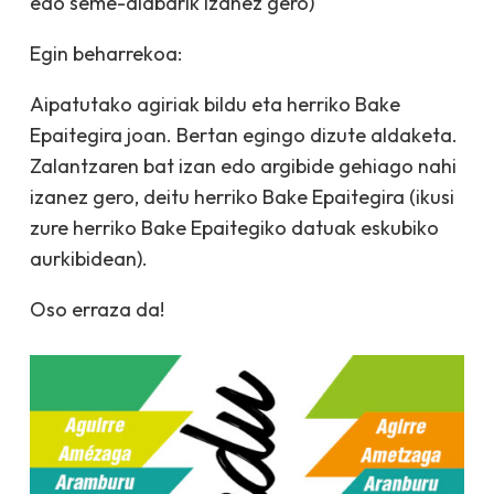
edo seme-alabarik izanez gero)
Egin beharrekoa:
Aipatutako agiriak bildu eta herriko Bake
Epaitegira joan. Bertan egingo dizute aldaketa.
Zalantzaren bat izan edo argibide gehiago nahi
izanez gero, deitu herriko Bake Epaitegira (ikusi
zure herriko Bake Epaitegiko datuak eskubiko
aurkibidean).
Oso erraza da!