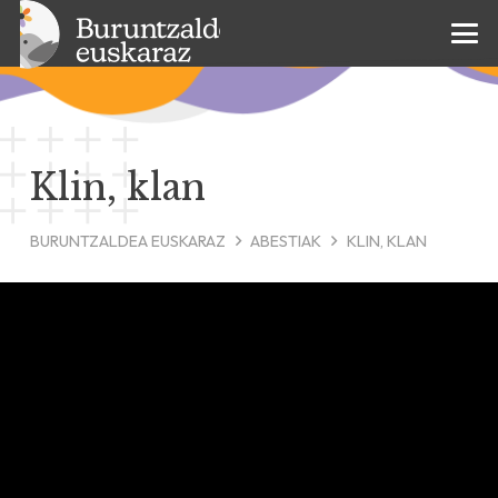
Klin, klan
BURUNTZALDEA EUSKARAZ
ABESTIAK
KLIN, KLAN