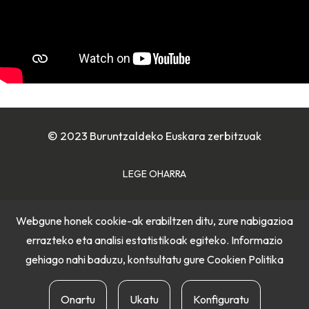
© 2023 Buruntzaldeko Euskara zerbitzuak
LEGE OHARRA
COOKIE POLITIKA
Webgune honek cookie-ak erabiltzen ditu, zure nabigazioa
errazteko eta analisi estatistikoak egiteko. Informazio
PRIBATUTASUN POLITIKA
gehiago nahi baduzu, kontsultatu gure
Cookien Politika
Onartu
Ukatu
Konfiguratu