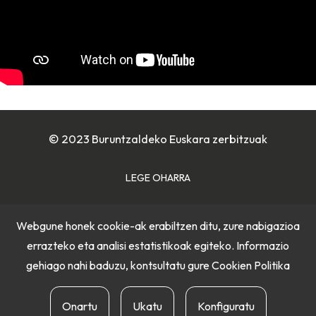
© 2023 Buruntzaldeko Euskara zerbitzuak
LEGE OHARRA
COOKIE POLITIKA
Webgune honek cookie-ak erabiltzen ditu, zure nabigazioa
errazteko eta analisi estatistikoak egiteko. Informazio
PRIBATUTASUN POLITIKA
gehiago nahi baduzu, kontsultatu gure
Cookien Politika
Onartu
Ukatu
Konfiguratu