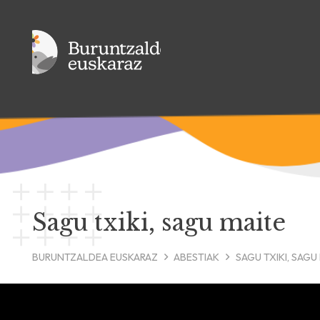
Sagu txiki, sagu maite
BURUNTZALDEA EUSKARAZ
ABESTIAK
SAGU TXIKI, SAGU