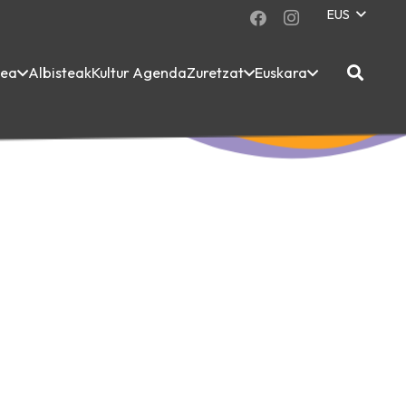
EUS
dea
Albisteak
Kultur Agenda
Zuretzat
Euskara