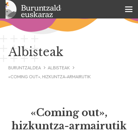
Albisteak
BURUNTZALDEA
ALBISTEAK
«COMING OUT», HIZKUNTZA-ARMAIRUTIK
«Coming out»,
hizkuntza-armairutik