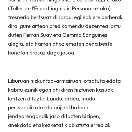
(
Taller de l’Espai Lingüístic Personal
-etako)
tresneria bertsuaz dihardu; egileak ere berberak
dira, gure artean predikamendu dezentea lortu
duten Ferran Suay eta Gemma Sanguines
alegia, eta hartan ahoz ematen dena beste
honetan prosaz dago jasoa.
Liburuan hizkuntza-armairuan lotsatuta edota
kabitu ezinik egon ohi diren hiztunen kasuak
lantzen dituzte. Landu, ordea, modu
pertsonalizatu eta orijinal batean,
jendearengandik jaso dituzten bizipen,
anekdota eta kezketatik abiatuta errealak