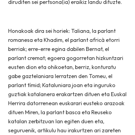
diruditen sei pertsona(ia) eraikiz landu dituzte.
Honakoak dira sei horiek:
Taliana, la parlant
romanesa
eta
Khadim, el parlant africà
etorri
berriak; erre-erre egina dabilen
Bernat, el
parlant cremat
; egoera gogorretan hizkuntzari
eusten dion eta ohikoetan, berriz, konturatu
gabe gaztelaniara lerratzen den
Tomeu, el
parlant tímid
; Kataluniara joan eta inguruko
guztiak katalanera erakartzen dituen eta Euskal
Herrira datorrenean euskarari eusteko arazoak
dituen
Miren, la parlant basca
eta Reuseko
katalan zerbitzuan lan egiten duen eta,
seguruenik, artikulu hau irakurtzen ari zareten