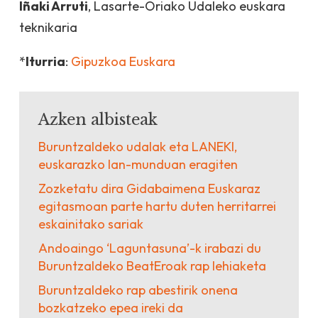
Iñaki Arruti
, Lasarte-Oriako Udaleko euskara
teknikaria
*
Iturria
:
Gipuzkoa Euskara
Azken albisteak
Buruntzaldeko udalak eta LANEKI,
euskarazko lan-munduan eragiten
Zozketatu dira Gidabaimena Euskaraz
egitasmoan parte hartu duten herritarrei
eskainitako sariak
Andoaingo ‘Laguntasuna’-k irabazi du
Buruntzaldeko BeatEroak rap lehiaketa
Buruntzaldeko rap abestirik onena
bozkatzeko epea ireki da