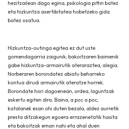
hezitzailean dago egina, psikologia pittin batez
eta hizkuntza asertibitatea hobetzeko gida
batez osatua.
Hizkuntza-
outinga
egitea ez dut uste
gomendagarria zaigunik, bakoitzaren baimenik
gabe hizkuntza-armairutik ateraraztea, alegia.
Norberaren borondatez abiatu beharreko
kontua dirudi armairutik ateratze horrek.
Borondate hori dagoenean, ordea, laguntzak
eskertu egiten dira. Baina,
a poc a poc
,
katalanek esan ohi duten bezala, aldez aurretik
presta ditzakegun egoera errazenetatik hasita
eta bakoitzak eman nahi eta ahal duen