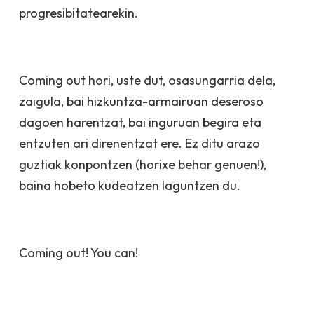
progresibitatearekin.
Coming out
hori, uste dut, osasungarria dela,
zaigula, bai hizkuntza-armairuan deseroso
dagoen harentzat, bai inguruan begira eta
entzuten ari direnentzat ere. Ez ditu arazo
guztiak konpontzen (horixe behar genuen!),
baina hobeto kudeatzen laguntzen du.
Coming out! You can!