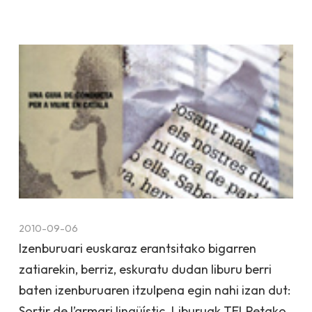
2010-09-06
Izenburuari euskaraz erantsitako bigarren
zatiarekin, berriz, eskuratu dudan liburu berri
baten izenburuaren itzulpena egin nahi izan dut:
Sortir de l’armari lingüísti
c
. Liburuak TELPetako