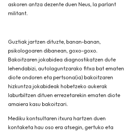
askoren antza dezente duen
Neus, la parlant
militant
.
Guztiak jartzen dituzte, banan-banan,
psikologoaren dibanean, goxo-goxo.
Bakoitzaren jokabidea diagnostikatzen dute
lehendabizi, autolaguntzarako fitxa bat ematen
diote ondoren eta pertsona(ia) bakoitzaren
hizkuntza jokabideak hobetzeko aukerak
laburbiltzen dituen errezetarekin ematen diote
amaiera kasu bakoitzari.
Mediku kontsultaren itxura hartzen duen
kontaketa hau oso era atsegin, gertuko eta