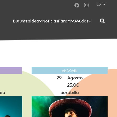
ES
Buruntzaldea
Noticias
Para ti
Ayudas
ANDOAIN
29
Agosto
23:00
kea
Sorabilla