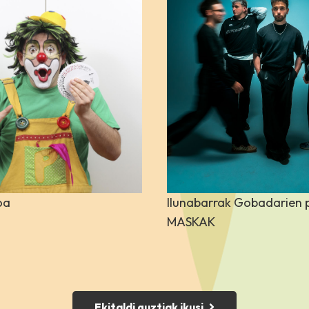
ttachment-large size-
" class="attachment-larg
post-image" alt=""
large wp-post-image" alt
"async" loading="lazy"
decoding="async" loadin
oa
Ilunabarrak Gobadarien 
60w,
300w" sizes="(max-
srcset="
960w,
300w" siz
MASKAK
0px) 100vw, 960px">
width: 960px) 100vw, 960
Ekitaldi guztiak ikusi