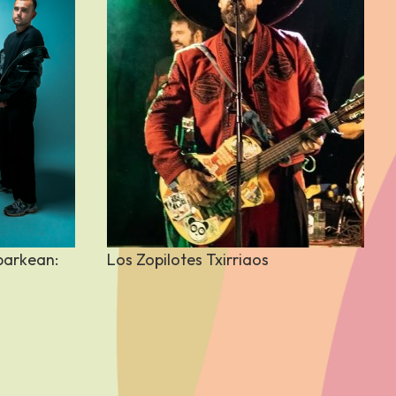
e size-
" class="attachment-large size-
=""
large wp-post-image" alt=""
g="lazy"
decoding="async" loading="lazy"
parkean:
Los Zopilotes Txirriaos
es="(max-
srcset="
960w,
300w" sizes="(max-
px">
width: 960px) 100vw, 960px">