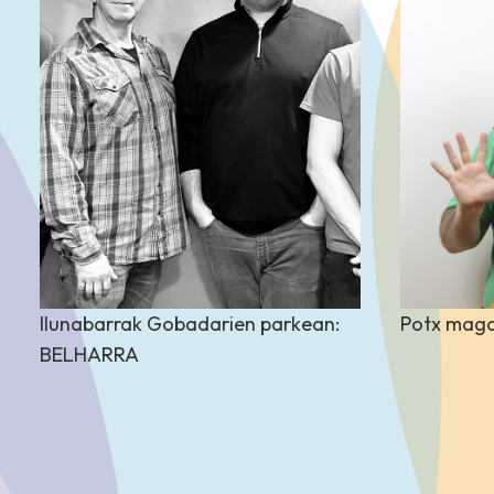
" class="attachment-large size-
" class="a
large wp-post-image" alt=""
large wp-
decoding="async" loading="lazy"
decoding=
Ilunabarrak Gobadarien parkean:
Potx mag
srcset="
960w,
300w" sizes="(max-
srcset="
9
BELHARRA
width: 960px) 100vw, 960px">
width: 96