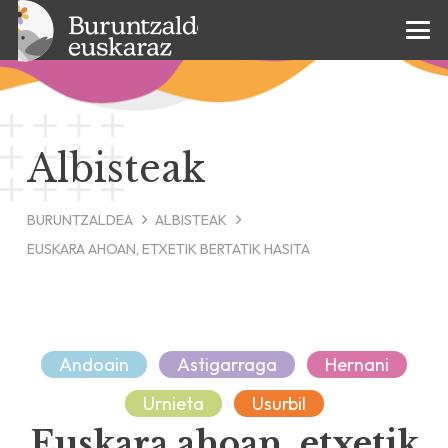
Albisteak
BURUNTZALDEA
ALBISTEAK
EUSKARA AHOAN, ETXETIK BERTATIK HASITA
Andoain
Astigarraga
Hernani
Urnieta
Usurbil
Euskara ahoan, etxetik