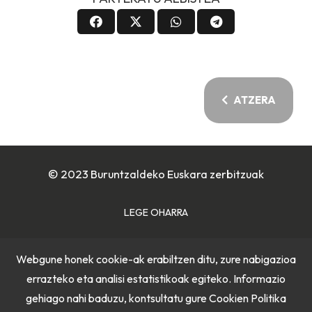
ATZERA
© 2023 Buruntzaldeko Euskara zerbitzuak
LEGE OHARRA
COOKIE POLITIKA
Webgune honek cookie-ak erabiltzen ditu, zure nabigazioa
errazteko eta analisi estatistikoak egiteko. Informazio
PRIBATUTASUN POLITIKA
gehiago nahi baduzu, kontsultatu gure
Cookien Politika