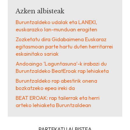
Azken albisteak
Buruntzaldeko udalak eta LANEKI,
euskarazko lan-munduan eragiten
Zozketatu dira Gidabaimena Euskaraz
egitasmoan parte hartu duten herritarrei
eskainitako sariak
Andoaingo ‘Laguntasuna’-k irabazi du
Buruntzaldeko BeatEroak rap lehiaketa
Buruntzaldeko rap abestirik onena
bozkatzeko epea ireki da
BEAT EROAK: rap tailerrak eta herri
arteko lehiaketa Buruntzaldean
PARTEKATU ALBISTEA