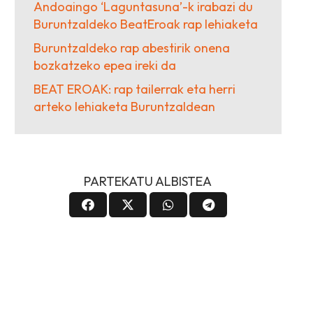
Andoaingo ‘Laguntasuna’-k irabazi du
Buruntzaldeko BeatEroak rap lehiaketa
Buruntzaldeko rap abestirik onena
bozkatzeko epea ireki da
BEAT EROAK: rap tailerrak eta herri
arteko lehiaketa Buruntzaldean
PARTEKATU ALBISTEA