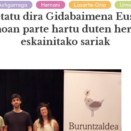
Astigarraga
Hernani
Lasarte-Oria
Urni
tatu dira Gidabaimena Eu
oan parte hartu duten her
eskainitako sariak