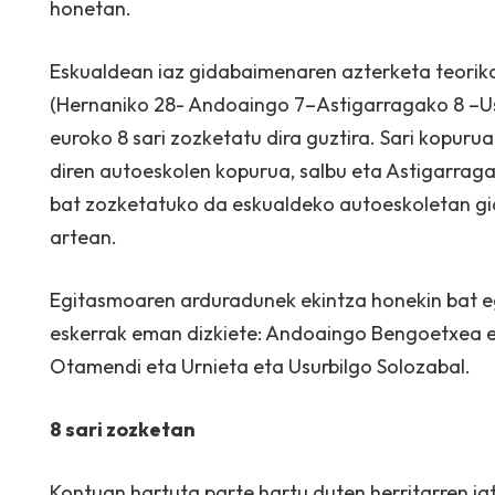
honetan.
Eskualdean iaz gidabaimenaren azterketa teorikoa
(Hernaniko 28- Andoaingo 7–Astigarragako 8 –Usu
euroko 8 sari zozketatu dira guztira. Sari kopur
diren autoeskolen kopurua, salbu eta Astigarraga
bat zozketatuko da eskualdeko autoeskoletan gi
artean.
Egitasmoaren arduradunek ekintza honekin bat e
eskerrak eman dizkiete: Andoaingo Bengoetxea e
Otamendi eta Urnieta eta Usurbilgo Solozabal.
8 sari zozketan
Kontuan hartuta parte hartu duten herritarren jat