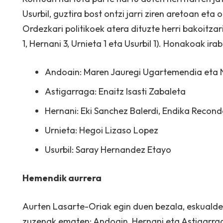
Usurbil, guztira bost ontzi jarri ziren aretoan eta 
Ordezkari politikoek atera dituzte herri bakoitza
1, Hernani 3, Urnieta 1 eta Usurbil 1). Honakoak ira
Andoain: Maren Jauregi Ugartemendia eta 
Astigarraga: Enaitz Isasti Zabaleta
Hernani: Eki Sanchez Balerdi, Endika Recond
Urnieta: Hegoi Lizaso Lopez
Usurbil: Saray Hernandez Etayo
Hemendik aurrera
Aurten Lasarte-Oriak egin duen bezala, eskualdek
zuzenak ematen: Andoain, Hernani eta Astigarra