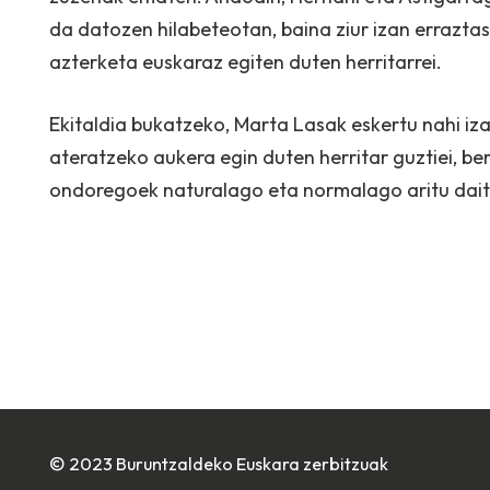
da datozen hilabeteotan, baina ziur izan errazta
azterketa euskaraz egiten duten herritarrei.
Ekitaldia bukatzeko, Marta Lasak eskertu nahi i
ateratzeko aukera egin duten herritar guztiei, ber
ondoregoek naturalago eta normalago aritu dait
© 2023 Buruntzaldeko Euskara zerbitzuak