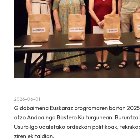
2026-06-01
Gidabaimena Euskaraz programaren baitan 2025e
atzo Andoaingo Bastero Kulturgunean. Buruntzald
Usurbilgo udaletako ordezkari politikoak, tekni
ziren ekitaldian.