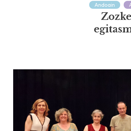
Andoain
Zozke
egitasm