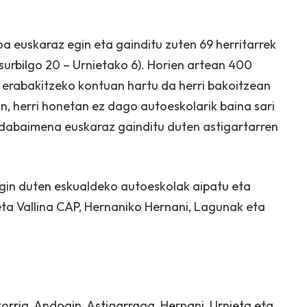
 euskaraz egin eta gainditu zuten 69 herritarrek
rbilgo 20 – Urnietako 6). Horien artean 400
ua erabakitzeko kontuan hartu da herri bakoitzean
n, herri honetan ez dago autoeskolarik baina sari
dabaimena euskaraz gainditu duten astigartarren
gin duten eskualdeko autoeskolak aipatu eta
ta Vallina CAP, Hernaniko Hernani, Lagunak eta
orria, Andoain, Astigarraga, Hernani, Urnieta eta