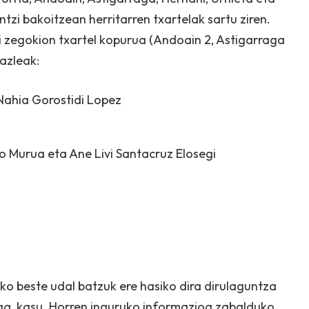
ontzi bakoitzean herritarren txartelak sartu ziren.
ri zegokion txartel kopurua (Andoain 2, Astigarraga
bazleak:
Nahia Gorostidi Lopez
o Murua eta Ane Livi Santacruz Elosegi
o beste udal batzuk ere hasiko dira dirulaguntza
ga, kasu. Horren inguruko informazioa zabalduko