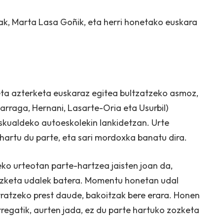
ak, Marta Lasa Goñik, eta herri honetako euskara
ta azterketa euskaraz egitea bultzatzeko asmoz,
arraga, Hernani, Lasarte-Oria eta Usurbil)
eskualdeko autoeskolekin lankidetzan. Urte
hartu du parte, eta sari mordoxka banatu dira.
eko urteotan parte-hartzea jaisten joan da,
zozketa udalek batera. Momentu honetan udal
ratzeko prest daude, bakoitzak bere erara. Honen
rregatik, aurten jada, ez du parte hartuko zozketa