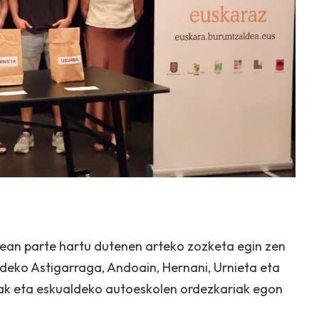
an parte hartu dutenen arteko zozketa egin zen
eko Astigarraga, Andoain, Hernani, Urnieta eta
koak eta eskualdeko autoeskolen ordezkariak egon