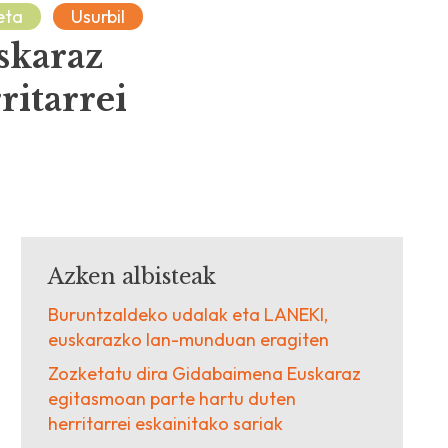
eta
Usurbil
skaraz
ritarrei
Azken albisteak
Buruntzaldeko udalak eta LANEKI,
euskarazko lan-munduan eragiten
Zozketatu dira Gidabaimena Euskaraz
egitasmoan parte hartu duten
herritarrei eskainitako sariak