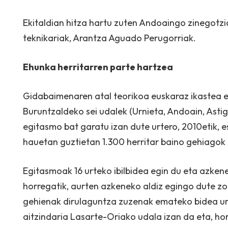
Ekitaldian hitza hartu zuten Andoaingo zinegotzi
teknikariak, Arantza Aguado Perugorriak.
Ehunka herritarren parte hartzea
Gidabaimenaren atal teorikoa euskaraz ikastea e
Buruntzaldeko sei udalek (Urnieta, Andoain, Astig
egitasmo bat garatu izan dute urtero, 2010etik, 
hauetan guztietan 1.300 herritar baino gehiagok 
Egitasmoak 16 urteko ibilbidea egin du eta azken
horregatik, aurten azkeneko aldiz egingo dute 
gehienak dirulaguntza zuzenak emateko bidea ur
aitzindaria Lasarte-Oriako udala izan da eta, ho