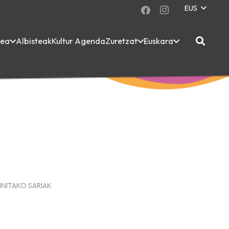
EUS
dea
Albisteak
Kultur Agenda
Zuretzat
Euskara
INITAKO SARIAK