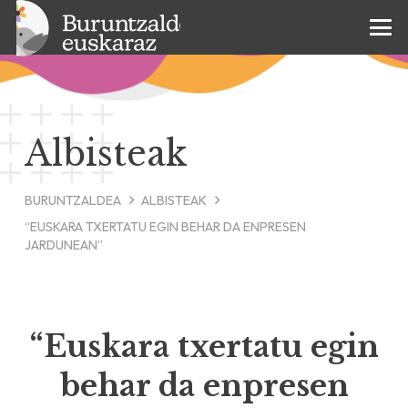
Albisteak
BURUNTZALDEA
ALBISTEAK
“EUSKARA TXERTATU EGIN BEHAR DA ENPRESEN
JARDUNEAN”
“Euskara txertatu egin
behar da enpresen