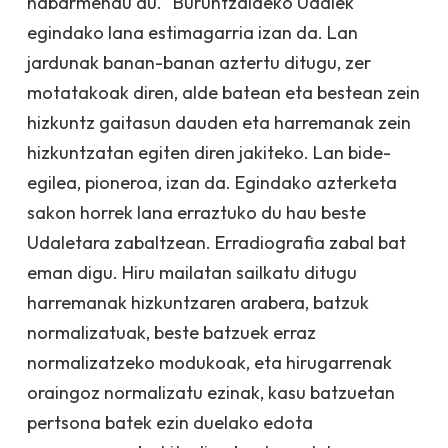
nabarmendu du. "Buruntzaldeko Udalek
egindako lana estimagarria izan da. Lan
jardunak banan-banan aztertu ditugu, zer
motatakoak diren, alde batean eta bestean zein
hizkuntz gaitasun dauden eta harremanak zein
hizkuntzatan egiten diren jakiteko. Lan bide-
egilea, pioneroa, izan da. Egindako azterketa
sakon horrek lana erraztuko du hau beste
Udaletara zabaltzean. Erradiografia zabal bat
eman digu. Hiru mailatan sailkatu ditugu
harremanak hizkuntzaren arabera, batzuk
normalizatuak, beste batzuek erraz
normalizatzeko modukoak, eta hirugarrenak
oraingoz normalizatu ezinak, kasu batzuetan
pertsona batek ezin duelako edota