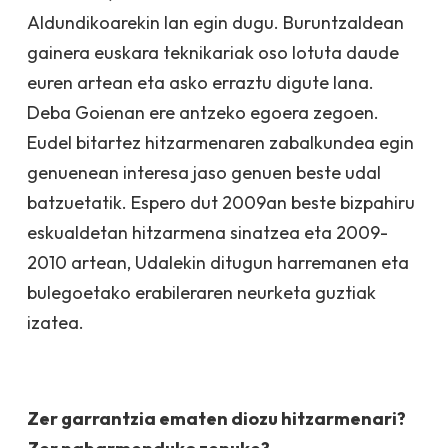
Aldundikoarekin lan egin dugu. Buruntzaldean
gainera euskara teknikariak oso lotuta daude
euren artean eta asko erraztu digute lana.
Deba Goienan ere antzeko egoera zegoen.
Eudel bitartez hitzarmenaren zabalkundea egin
genuenean interesa jaso genuen beste udal
batzuetatik. Espero dut 2009an beste bizpahiru
eskualdetan hitzarmena sinatzea eta 2009-
2010 artean, Udalekin ditugun harremanen eta
bulegoetako erabileraren neurketa guztiak
izatea.
Zer garrantzia ematen diozu hitzarmenari?