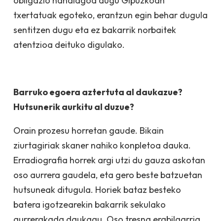
obligazio handiagoa dugu Gipuzkoan
txertatuak egoteko, erantzun egin behar dugula
sentitzen dugu eta ez bakarrik norbaitek
atentzioa deituko digulako.
Barruko egoera aztertuta al daukazue?
Hutsunerik aurkitu al duzue?
Orain prozesu horretan gaude. Bikain
ziurtagiriak skaner nahiko konpletoa dauka.
Erradiografia horrek argi utzi du gauza askotan
oso aurrera gaudela, eta gero beste batzuetan
hutsuneak ditugula. Horiek bataz besteko
batera igotzearekin bakarrik sekulako
aurrerakada daukagu. Oso tresna erabilgarria