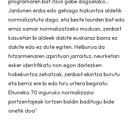
programaren bat itzuli gabe dagoelako…
Jardunen erdia edo gehiago hizkuntza aldetik
normalizatuta dago, eta beste laurden bat edo
erraz xamar normalizatzeko moduan, zenbait
kasuetan bi aldeek dakite euskaraz baina ez
dakite edo ez dute egiten. Helburua da
hitzarmenaren izpirituari jarraituz, neurketari
esker identifikatu non egon daitezken
hobekuntza zehatzak, zenbait ekintza burutu
eta berriz ere bi edo hiru urtera begiratu.
Ehuneko 70 inguruko normalizazio
portzentajeak lortzen baldin baditugu bide
onetik doa"