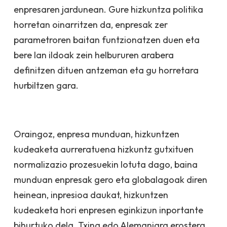
enpresaren jardunean. Gure hizkuntza politika
horretan oinarritzen da, enpresak zer
parametroren baitan funtzionatzen duen eta
bere lan ildoak zein helbururen arabera
definitzen dituen antzeman eta gu horretara
hurbiltzen gara.
Oraingoz, enpresa munduan, hizkuntzen
kudeaketa aurreratuena hizkuntz gutxituen
normalizazio prozesuekin lotuta dago, baina
munduan enpresak gero eta globalagoak diren
heinean, inpresioa daukat, hizkuntzen
kudeaketa hori enpresen eginkizun inportante
bihurtuko dela. Txina edo Alemaniara erostera