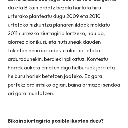
da eta Bikain ardatz bezala hartuta hiru
urterako planteatu dugu 2009 eta 2010
urtetako hizkuntza planaren ildoak moldatu
2011n urrezko ziurtagiria lortzeko, hau da,
alorrez alor ikusi, eta hutsuneak dauden
tokietan neurriak adostu alor horietako
arduradunekin, beraiek inplikatuz. Kontestu
horrek aukera ematen digu helburuak jarri eta
helburu horiek betetzen joateko. Ez gara
perfekziora iritsiko agian, baina armazoi sendoa
ari gara muntatzen.
Bikain ziurtagiria posible ikusten duzu?