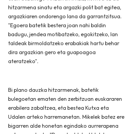
hitzarmena sinatu eta argazki polit bat egitea,
argazkiaren ondorengo lana da garrantzitsua.
"Egoera batetik bestera joan nahi baldin
badugu, jendea motibatzeko, egokitzeko, lan
taldeak birmoldatzeko erabakiak hartu behar
dira argazkian gero eta guapoagoa
ateratzeko".
Bi plano dauzka hitzarmenak, batetik
bulegoetan ematen den zerbitzuan euskararen
erabilera zabaltzea, eta bestea Kutxa eta
Udalen arteko harremanetan. Mikelek batez ere
bigarren alde honetan egindako aurrerapena