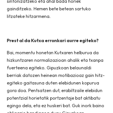
sintonizatzeko eta ahal bada horiek
gainditzeko. Hemen bete betean sartuko
litzateke hitzarmena.
Prest al da Kutxa erronkari aurre egiteko?
Bai, momentu honetan Kutxaren helburua da
hizkuntzaren normalizazioan ahalik eta txanpa
fuerteena egiteko. Gipuzkoan belaunaldi
berriak datozen heinean motibazioaz gain hitz-
egiteko gaitasuna duten elebidunen kopurua
gora doa. Pentsatzen dut, erabiltzaile elebidun
potentzial horietatik portzentaje bat aktibatu
egingo dela, eta ez huskeri bat. Guk inork baino