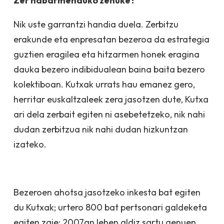
Zer nabarmenduko zenuke?
Nik uste garrantzi handia duela. Zerbitzu
erakunde eta enpresatan bezeroa da estrategia
guztien eragilea eta hitzarmen honek eragina
dauka bezero indibidualean baina baita bezero
kolektiboan. Kutxak urrats hau emanez gero,
herritar euskaltzaleek zera jasotzen dute, Kutxa
ari dela zerbait egiten ni asebetetzeko, nik nahi
dudan zerbitzua nik nahi dudan hizkuntzan
izateko.
Bezeroen ahotsa jasotzeko inkesta bat egiten
du Kutxak; urtero 800 bat pertsonari galdeketa
egiten zaie; 2007an lehen aldiz sartu genuen