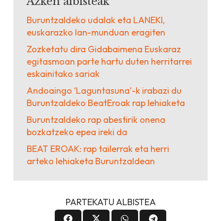
Azken albisteak
Buruntzaldeko udalak eta LANEKI,
euskarazko lan-munduan eragiten
Zozketatu dira Gidabaimena Euskaraz
egitasmoan parte hartu duten herritarrei
eskainitako sariak
Andoaingo ‘Laguntasuna’-k irabazi du
Buruntzaldeko BeatEroak rap lehiaketa
Buruntzaldeko rap abestirik onena
bozkatzeko epea ireki da
BEAT EROAK: rap tailerrak eta herri
arteko lehiaketa Buruntzaldean
PARTEKATU ALBISTEA