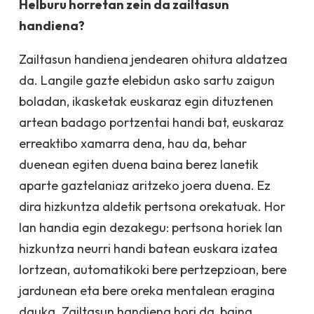
Helburu horretan zein da zailtasun
handiena?
Zailtasun handiena jendearen ohitura aldatzea
da. Langile gazte elebidun asko sartu zaigun
boladan, ikasketak euskaraz egin dituztenen
artean badago portzentai handi bat, euskaraz
erreaktibo xamarra dena, hau da, behar
duenean egiten duena baina berez lanetik
aparte gaztelaniaz aritzeko joera duena. Ez
dira hizkuntza aldetik pertsona orekatuak. Hor
lan handia egin dezakegu: pertsona horiek lan
hizkuntza neurri handi batean euskara izatea
lortzean, automatikoki bere pertzepzioan, bere
jardunean eta bere oreka mentalean eragina
dauka. Zailtasun handiena hori da, baina