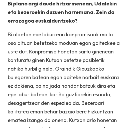
Bi plano argi daude hitzarmenean, Udalekin
eta bezeroekin duzuen harremana. Zein da
errazagoa euskalduntzeko?
Bi aldetan epe laburrean konpromisoak maila
oso altuan betetzeko moduan egon gaitezkeela
uste dut. Konpromiso honetan sartu ginenean
konturatu ginen Kutxan betetze posibletik
nahiko hurbil ginela. Oraindik Gipuzkoako
bulegoren batean egon daiteke norbait euskara
ez dakiena, baina jada hondar batzuk dira eta
epe labur batean, kariño guztiarekin esanda,
desagertzear den espeziea da. Bezeroari
kalitatea eman behar bazaio bere hizkuntzan
ematea izango da onena. Kutxan arlo honetan