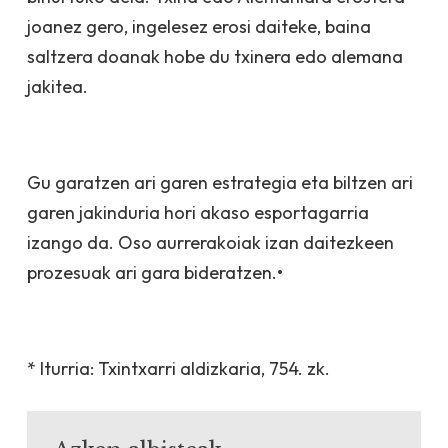
joanez gero, ingelesez erosi daiteke, baina
saltzera doanak hobe du txinera edo alemana
jakitea.
Gu garatzen ari garen estrategia eta biltzen ari
garen jakinduria hori akaso esportagarria
izango da. Oso aurrerakoiak izan daitezkeen
prozesuak ari gara bideratzen.•
* Iturria: Txintxarri aldizkaria, 754. zk.