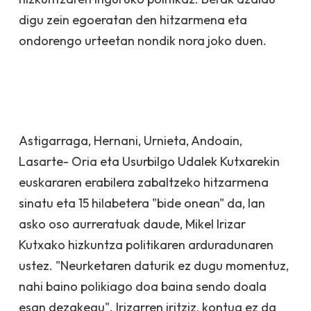
digu zein egoeratan den hitzarmena eta
ondorengo urteetan nondik nora joko duen.
Astigarraga, Hernani, Urnieta, Andoain,
Lasarte- Oria eta Usurbilgo Udalek Kutxarekin
euskararen erabilera zabaltzeko hitzarmena
sinatu eta 15 hilabetera "bide onean" da, lan
asko oso aurreratuak daude, Mikel Irizar
Kutxako hizkuntza politikaren arduradunaren
ustez. "Neurketaren daturik ez dugu momentuz,
nahi baino polikiago doa baina sendo doala
esan dezakegu". Irizarren iritziz, kontua ez da