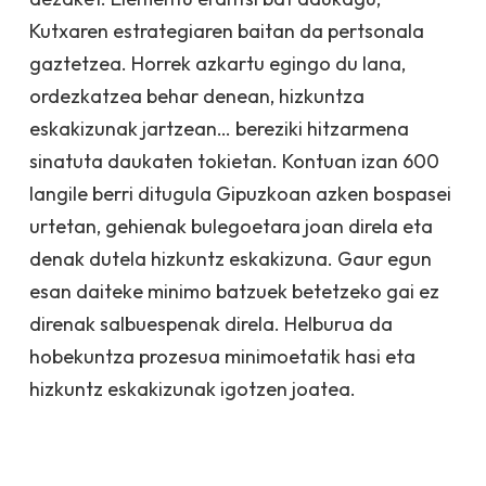
Kutxaren estrategiaren baitan da pertsonala
gaztetzea. Horrek azkartu egingo du lana,
ordezkatzea behar denean, hizkuntza
eskakizunak jartzean… bereziki hitzarmena
sinatuta daukaten tokietan. Kontuan izan 600
langile berri ditugula Gipuzkoan azken bospasei
urtetan, gehienak bulegoetara joan direla eta
denak dutela hizkuntz eskakizuna. Gaur egun
esan daiteke minimo batzuek betetzeko gai ez
direnak salbuespenak direla. Helburua da
hobekuntza prozesua minimoetatik hasi eta
hizkuntz eskakizunak igotzen joatea.