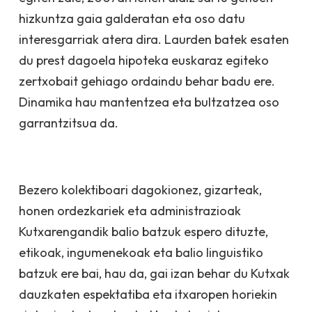
hizkuntza gaia galderatan eta oso datu
interesgarriak atera dira. Laurden batek esaten
du prest dagoela hipoteka euskaraz egiteko
zertxobait gehiago ordaindu behar badu ere.
Dinamika hau mantentzea eta bultzatzea oso
garrantzitsua da.
Bezero kolektiboari dagokionez, gizarteak,
honen ordezkariek eta administrazioak
Kutxarengandik balio batzuk espero dituzte,
etikoak, ingumenekoak eta balio linguistiko
batzuk ere bai, hau da, gai izan behar du Kutxak
dauzkaten espektatiba eta itxaropen horiekin