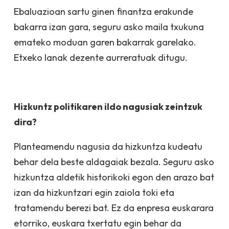
Ebaluazioan sartu ginen finantza erakunde
bakarra izan gara, seguru asko maila txukuna
emateko moduan garen bakarrak garelako.
Etxeko lanak dezente aurreratuak ditugu.
Hizkuntz politikaren ildo nagusiak zeintzuk
dira?
Planteamendu nagusia da hizkuntza kudeatu
behar dela beste aldagaiak bezala. Seguru asko
hizkuntza aldetik historikoki egon den arazo bat
izan da hizkuntzari egin zaiola toki eta
tratamendu berezi bat. Ez da enpresa euskarara
etorriko, euskara txertatu egin behar da