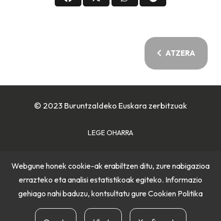
ATZERA
© 2023 Buruntzaldeko Euskara zerbitzuak
LEGE OHARRA
COOKIE POLITIKA
Webgune honek cookie-ak erabiltzen ditu, zure nabigazioa
errazteko eta analisi estatistikoak egiteko. Informazio
PRIBATUTASUN POLITIKA
gehiago nahi baduzu, kontsultatu gure
Cookien Politika