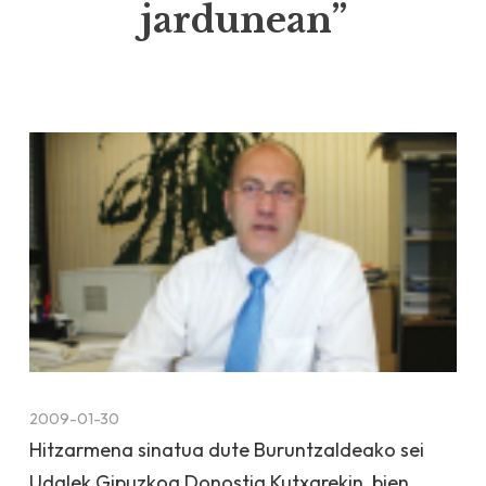
jardunean”
2009-01-30
Hitzarmena sinatua dute Buruntzaldeako sei
Udalek Gipuzkoa Donostia Kutxarekin, bien