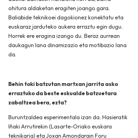
ohitura aldaketan eragiten joango gara.
Baliabide teknikoei dagokionez konektatu eta
euskaraz jarduteko aukera erraztu egin dugu.
Horrek ere eragina izango du. Beraz aurrean
daukagun lana dinamizazio eta motibazio lana
da.
Behin toki batzutan martxan jarrita asko
erraztuko da beste eskualde batzuetara
zabaltzea bera, ezta?
Buruntzaldea esperimentala izan da. Hasieratik
Iñaki Arrutirekin (Lasarte-Oriako euskara
teknikaria) eta Joxan Amondarain Foru