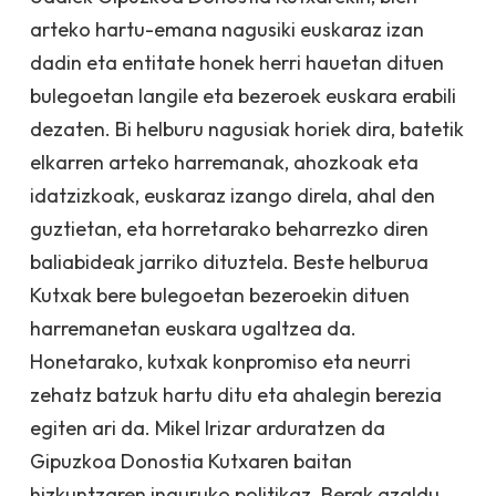
arteko hartu-emana nagusiki euskaraz izan
dadin eta entitate honek herri hauetan dituen
bulegoetan langile eta bezeroek euskara erabili
dezaten. Bi helburu nagusiak horiek dira, batetik
elkarren arteko harremanak, ahozkoak eta
idatzizkoak, euskaraz izango direla, ahal den
guztietan, eta horretarako beharrezko diren
baliabideak jarriko dituztela. Beste helburua
Kutxak bere bulegoetan bezeroekin dituen
harremanetan euskara ugaltzea da.
Honetarako, kutxak konpromiso eta neurri
zehatz batzuk hartu ditu eta ahalegin berezia
egiten ari da. Mikel Irizar arduratzen da
Gipuzkoa Donostia Kutxaren baitan
hizkuntzaren inguruko politikaz. Berak azaldu