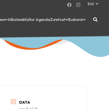
EUS
dea
Albisteak
Kultur Agenda
Zuretzat
Euskara
DATA
Mai 15 2025