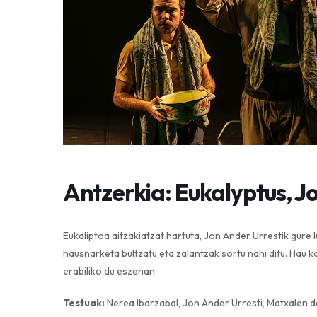
Antzerkia: Eukalyptus, J
​​​​​​​Eukaliptoa aitzakiatzat hartuta, Jon Ander Urrestik gu
hausnarketa bultzatu eta zalantzak sortu nahi ditu. Hau 
erabiliko du eszenan.
Testuak:
Nerea Ibarzabal, Jon Ander Urresti, Matxalen d