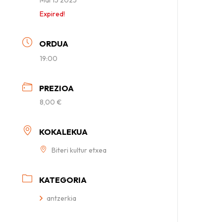
Expired!
ORDUA
19:00
PREZIOA
8,00 €
KOKALEKUA
Biteri kultur etxea
KATEGORIA
antzerkia