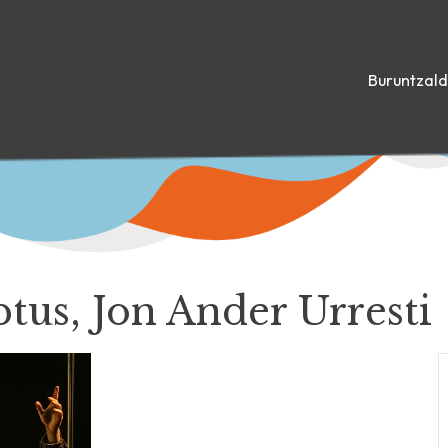
Buruntzal
tus, Jon Ander Urresti