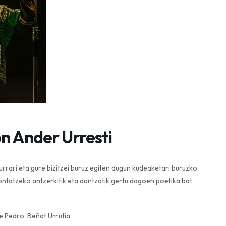
on Ander Urresti
re lurrari eta gure bizitzei buruz egiten dugun kudeaketari buruzko
kontatzeko antzerkitik eta dantzatik gertu dagoen poetika bat
e Pedro, Beñat Urrutia