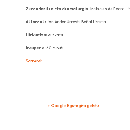
Zuzendaritza eta dramaturgia:
Matxalen de Pedro, J
Aktoreak:
Jon Ander Urresti, Beñat Urrutia
Hizkuntza:
euskara
Iraupena:
60 minutu
Sarrerak
+ Google Egutegira gehitu