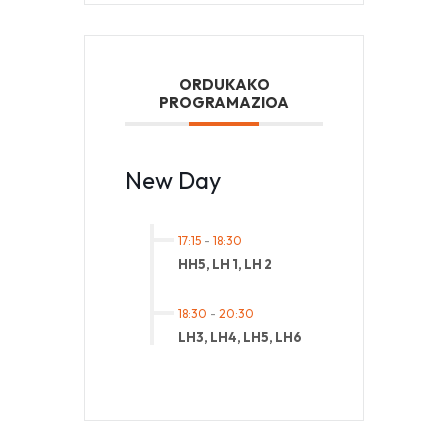
ORDUKAKO
PROGRAMAZIOA
New Day
17:15
-
18:30
HH5, LH 1, LH 2
18:30
-
20:30
LH3, LH4, LH5, LH6