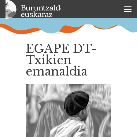
EGAPE DT-
Txikien
emanaldia