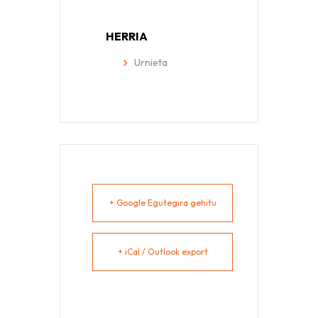
HERRIA
Urnieta
+ Google Egutegira gehitu
+ iCal / Outlook export