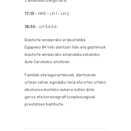
2 emanaldi izango dira:
17:15
– HH5 – LH 1 – LH 2
18:30
– LH 3.4.5.6.
Ikasturte amaierako erakustaldia.
Egapeko 84 txiki dantzari txiki eta gaztetxok
ikasturte amaierako emanaldia eskainiko
dute Sarobeko oholtzan.
Familiek eta lagunartekoek, dantzariek
urtean zehar egindako lana eta urtez urteko
eboluzioa ikusteko aukera izaten dute,
geroz eta koreoagrafi konplexuagoak
prestatzen baitituzte.