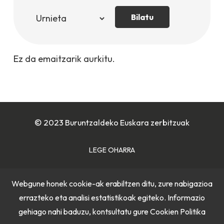
Bilatu
Ez da emaitzarik aurkitu.
© 2023 Buruntzaldeko Euskara zerbitzuak
LEGE OHARRA
COOKIE POLITIKA
Webgune honek cookie-ak erabiltzen ditu, zure nabigazioa
errazteko eta analisi estatistikoak egiteko. Informazio
PRIBATUTASUN POLITIKA
gehiago nahi baduzu, kontsultatu gure
Cookien Politika