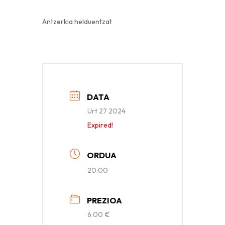
Antzerkia helduentzat
DATA
Urt 27 2024
Expired!
ORDUA
20:00
PREZIOA
6,00 €