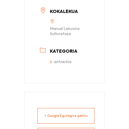
KOKALEKUA
Manuel Lekuona
Kulturetxea
KATEGORIA
antzerkia
+ Google Egutegira gehitu