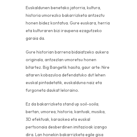
Euskaldunen benetako jatorria, kultura,
historia umorezko bakarrizketa antzeztu
honen bidez kontatua. Gure euskara, herria
eta kulturaren bizi iraupena ezagutzeko
garaia da.
Gure historian barrena bidaiatzeko aukera
originala, antzezlan umoretsu honen
bitartez. Big Bangetik hasita, gaur arte: Nire
aitaren kobazuloa defendatuko dut lehen
euskal pintadetatik, euskalduna naiz eta
furgoneta daukat leloraino.
Ez da bakarrizketa stand up soil-soila;
bertan, umorea, historia, kantuak, musika,
3D efektuak, karaokea eta euskal
pertsonaia desberdinen imitazioak izango
dira. Lan honekin bakarrizketa egile gisa