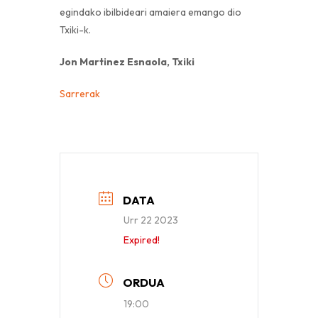
egindako ibilbideari amaiera emango dio
Txiki-k.
Jon Martinez Esnaola, Txiki
Sarrerak
DATA
Urr 22 2023
Expired!
ORDUA
19:00