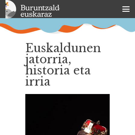
Euskaldunen
jatorria,
historia eta
irria