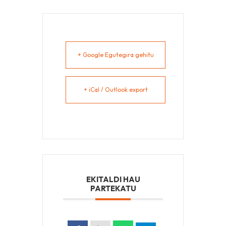
+ Google Egutegira gehitu
+ iCal / Outlook export
EKITALDI HAU
PARTEKATU