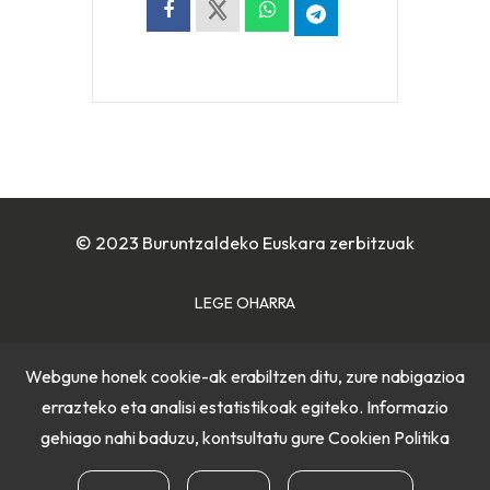
© 2023 Buruntzaldeko Euskara zerbitzuak
LEGE OHARRA
COOKIE POLITIKA
Webgune honek cookie-ak erabiltzen ditu, zure nabigazioa
errazteko eta analisi estatistikoak egiteko. Informazio
PRIBATUTASUN POLITIKA
gehiago nahi baduzu, kontsultatu gure
Cookien Politika