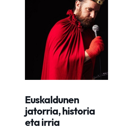
Euskaldunen
jatorria, historia
eta irria