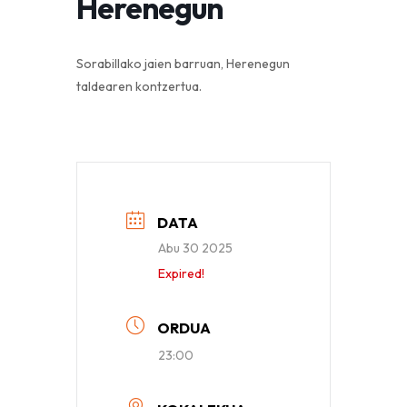
Herenegun
Sorabillako jaien barruan, Herenegun
taldearen kontzertua.
DATA
Abu 30 2025
Expired!
ORDUA
23:00