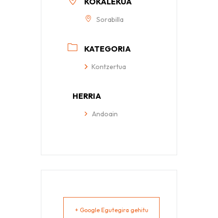
KOKALEKUA
Sorabilla
KATEGORIA
Kontzertua
HERRIA
Andoain
+ Google Egutegira gehitu