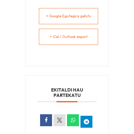
+ Google Egutegira gehitu
+ iCal / Outlook export
EKITALDI HAU
PARTEKATU