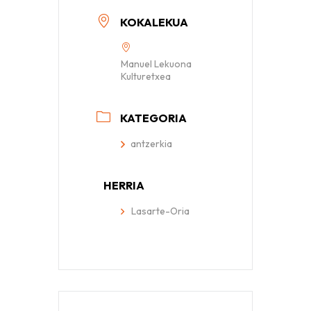
KOKALEKUA
Manuel Lekuona
Kulturetxea
KATEGORIA
antzerkia
HERRIA
Lasarte-Oria