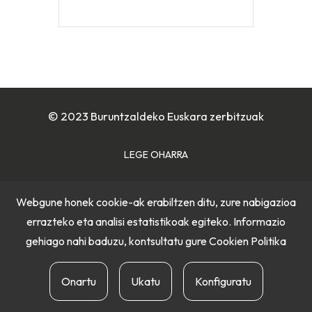
© 2023 Buruntzaldeko Euskara zerbitzuak
LEGE OHARRA
COOKIE POLITIKA
Webgune honek cookie-ak erabiltzen ditu, zure nabigazioa
errazteko eta analisi estatistikoak egiteko. Informazio
PRIBATUTASUN POLITIKA
gehiago nahi baduzu, kontsultatu gure
Cookien Politika
Onartu
Ukatu
Konfiguratu