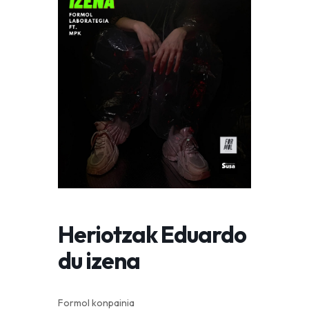
Heriotzak Eduardo
du izena
Formol konpainia