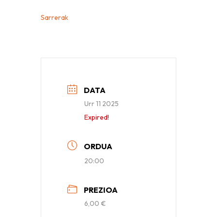
Sarrerak
DATA
Urr 11 2025
Expired!
ORDUA
20:00
PREZIOA
6,00 €