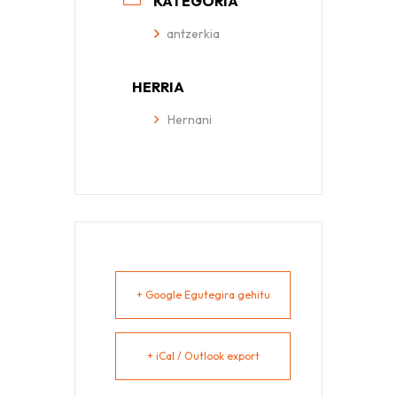
KATEGORIA
antzerkia
HERRIA
Hernani
+ Google Egutegira gehitu
+ iCal / Outlook export