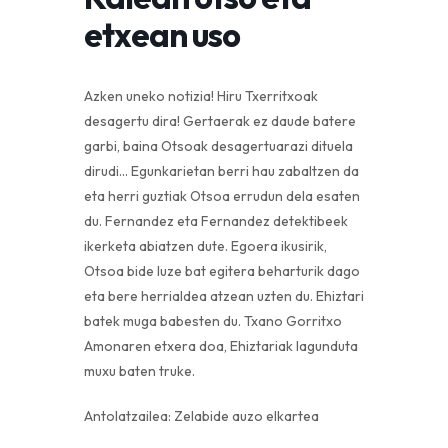
etxean uso
​​​​​​​Azken uneko notizia! Hiru Txerritxoak
desagertu dira! Gertaerak ez daude batere
garbi, baina Otsoak desagertuarazi dituela
dirudi… Egunkarietan berri hau zabaltzen da
eta herri guztiak Otsoa errudun dela esaten
du. Fernandez eta Fernandez detektibeek
ikerketa abiatzen dute. Egoera ikusirik,
Otsoa bide luze bat egitera beharturik dago
eta bere herrialdea atzean uzten du. Ehiztari
batek muga babesten du. Txano Gorritxo
Amonaren etxera doa, Ehiztariak lagunduta
muxu baten truke.
Antolatzailea: Zelabide auzo elkartea