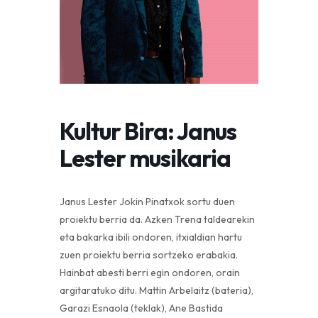
Kultur Bira: Janus
Lester musikaria
Janus Lester Jokin Pinatxok sortu duen
proiektu berria da. Azken Trena taldearekin
eta bakarka ibili ondoren, itxialdian hartu
zuen proiektu berria sortzeko erabakia.
Hainbat abesti berri egin ondoren, orain
argitaratuko ditu. Mattin Arbelaitz (bateria),
Garazi Esnaola (teklak), Ane Bastida