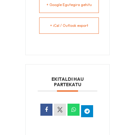
+ Google Egutegira gehitu
+ iCal / Outlook export
EKITALDI HAU
PARTEKATU