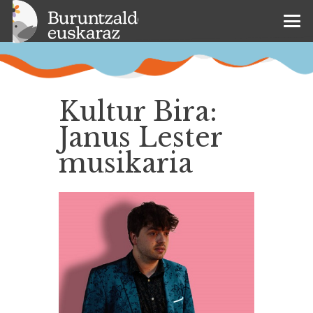
Kultur Bira:
Janus Lester
musikaria