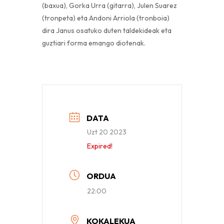
(baxua), Gorka Urra (gitarra), Julen Suarez
(tronpeta) eta Andoni Arriola (tronboia)
dira Janus osatuko duten taldekideak eta
guztiari forma emango diotenak.
DATA
Uzt 20 2023
Expired!
ORDUA
22:00
KOKALEKUA