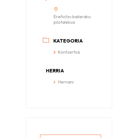
Ereñotzu bailarako
pilotalekua
KATEGORIA
Kontzertua
HERRIA
Hernani