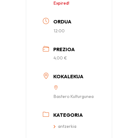
Expired!
ORDUA
12:00
PREZIOA
4,00 €
KOKALEKUA
Bastero Kulturgunea
KATEGORIA
antzerkia