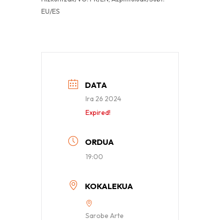
EU/ES
DATA
Ira 26 2024
Expired!
ORDUA
19:00
KOKALEKUA
Sarobe Arte