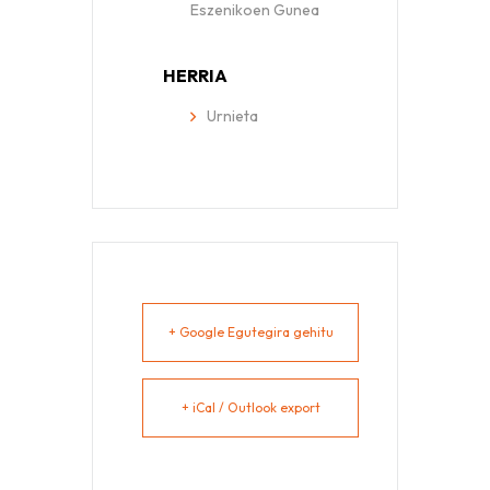
Eszenikoen Gunea
HERRIA
Urnieta
+ Google Egutegira gehitu
+ iCal / Outlook export