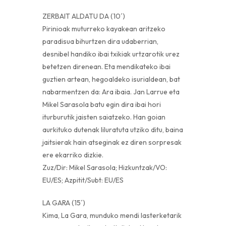
ZERBAIT ALDATU DA (10´)
Pirinioak muturreko kayakean aritzeko
paradisua bihurtzen dira udaberrian,
desnibel handiko ibai txikiak urtzarotik urez
betetzen direnean. Eta mendikateko ibai
guztien artean, hegoaldeko isurialdean, bat
nabarmentzen da: Ara ibaia. Jan Larrue eta
Mikel Sarasola batu egin dira ibai hori
iturburutik jaisten saiatzeko. Han goian
aurkituko dutenak liluratuta utziko ditu, baina
jaitsierak hain atseginak ez diren sorpresak
ere ekarriko dizkie.
Zuz/Dir: Mikel Sarasola; Hizkuntzak/VO:
EU/ES; Azpitit/Subt: EU/ES
LA GARA (15´)
Kima, La Gara, munduko mendi lasterketarik