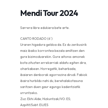
Mendi Tour 2024
Sarrera libre edukiera bete arte.
CANTO RODADO (6´)
Uraren higadura geldoa da. Ez du zerikusirik
maiz ibaiko korrontea bezala amiltzen den
gure bizimoduarekin. Gure aitona-amonek
bota zituzten errekarriak aldatu egiten dira,
oharkabean. Horregatik, beharbada,
ibaiaren denborak agorrezina dirudi. Fabiok
ibaira hurbildu nahi du, berehalakotasuna
saritzen duen gaur egungo kadentziatik
urruntzeko.
Zuz: Ekhi Alde; Hizkuntzak/VO: ES;
Azpitit/Subt: EU/ES