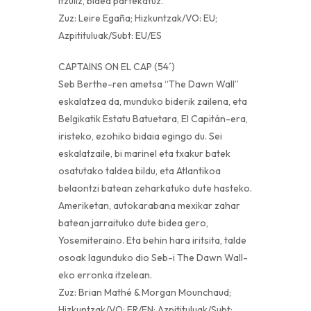
itzuliz, bidea partekatuz.
Zuz: Leire Egaña; Hizkuntzak/VO: EU;
Azpitituluak/Subt: EU/ES
CAPTAINS ON EL CAP (54´)
Seb Berthe-ren ametsa “The Dawn Wall”
eskalatzea da, munduko biderik zailena, eta
Belgikatik Estatu Batuetara, El Capitán-era,
iristeko, ezohiko bidaia egingo du. Sei
eskalatzaile, bi marinel eta txakur batek
osatutako taldea bildu, eta Atlantikoa
belaontzi batean zeharkatuko dute hasteko.
Ameriketan, autokarabana mexikar zahar
batean jarraituko dute bidea gero,
Yosemiteraino. Eta behin hara iritsita, talde
osoak lagunduko dio Seb-i The Dawn Wall-
eko erronka itzelean.
Zuz: Brian Mathé & Morgan Mounchaud;
Hizkuntzak/VO: FR/EN; Azpitituluak/Subt: