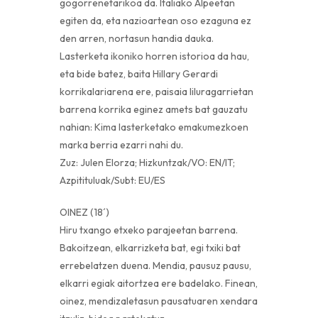
gogorrenetarikoa da. Italiako Alpeetan
egiten da, eta nazioartean oso ezaguna ez
den arren, nortasun handia dauka.
Lasterketa ikoniko horren istorioa da hau,
eta bide batez, baita Hillary Gerardi
korrikalariarena ere, paisaia liluragarrietan
barrena korrika eginez amets bat gauzatu
nahian: Kima lasterketako emakumezkoen
marka berria ezarri nahi du.
Zuz: Julen Elorza; Hizkuntzak/VO: EN/IT;
Azpitituluak/Subt: EU/ES
OINEZ (18´)
Hiru txango etxeko parajeetan barrena.
Bakoitzean, elkarrizketa bat, egi txiki bat
errebelatzen duena. Mendia, pausuz pausu,
elkarri egiak aitortzea ere badelako. Finean,
oinez, mendizaletasun pausatuaren xendara