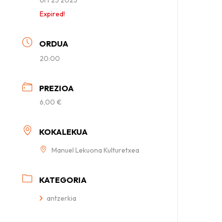
Expired!
ORDUA
20:00
PREZIOA
6,00 €
KOKALEKUA
Manuel Lekuona Kulturetxea
KATEGORIA
antzerkia