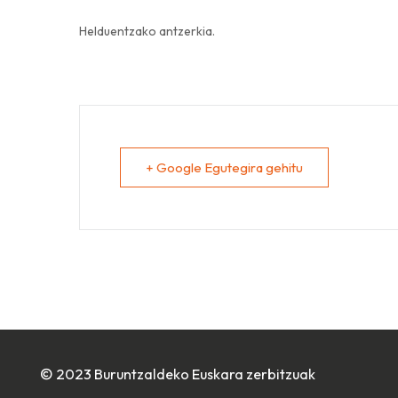
Helduentzako antzerkia.
+ Google Egutegira gehitu
© 2023 Buruntzaldeko Euskara zerbitzuak