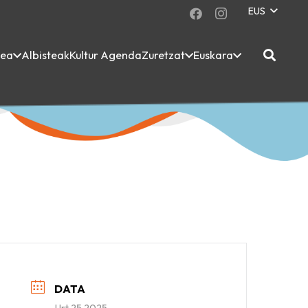
EUS
dea
Albisteak
Kultur Agenda
Zuretzat
Euskara
DATA
Urt 25 2025