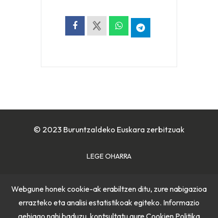
© 2023 Buruntzaldeko Euskara zerbitzuak
LEGE OHARRA
COOKIE POLITIKA
Webgune honek cookie-ak erabiltzen ditu, zure nabigazioa
errazteko eta analisi estatistikoak egiteko. Informazio
PRIBATUTASUN POLITIKA
gehiago nahi baduzu, kontsultatu gure
Cookien Politika