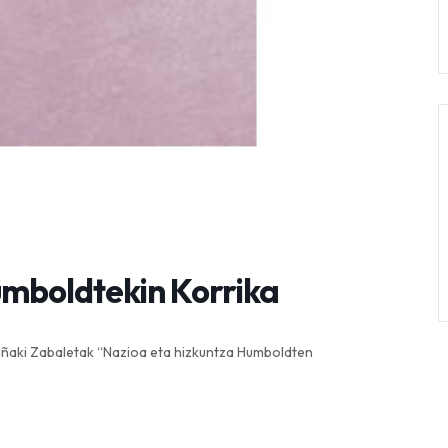
umboldtekin Korrika
 Iñaki Zabaletak “Nazioa eta hizkuntza Humboldten