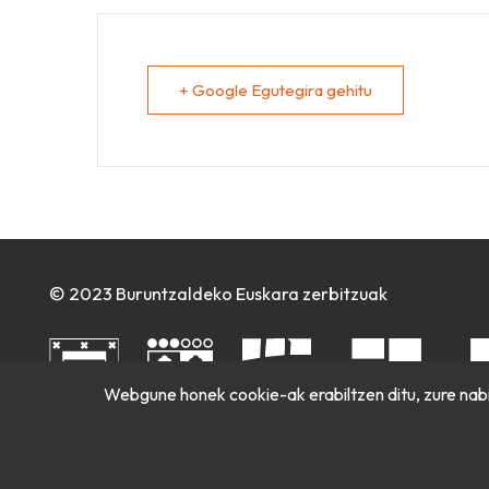
+ Google Egutegira gehitu
© 2023 Buruntzaldeko Euskara zerbitzuak
Webgune honek cookie-ak erabiltzen ditu, zure nabi