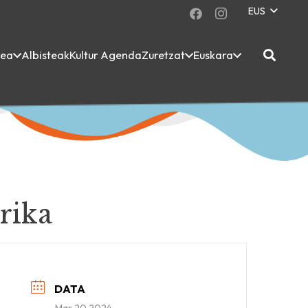
EUS
dea
Albisteak
Kultur Agenda
Zuretzat
Euskara
rika
DATA
Mar 20 2024