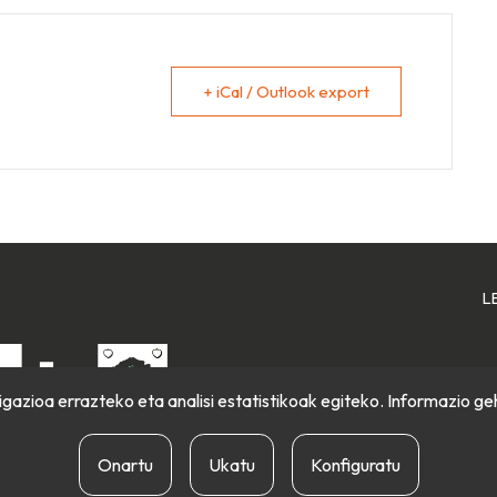
+ iCal / Outlook export
L
gazioa errazteko eta analisi estatistikoak egiteko. Informazio ge
Onartu
Ukatu
Konfiguratu