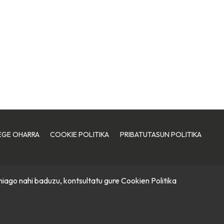
EGE OHARRA
COOKIE POLITIKA
PRIBATUTASUN POLITIKA
hiago nahi baduzu, kontsultatu gure
Cookien Politika