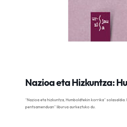
Nazioa eta Hizkuntza: H
“Nazioa eta hizkuntza, Humboldtekin korrika” solasaldia.
pentsamenduan” liburua aurkeztuko du.