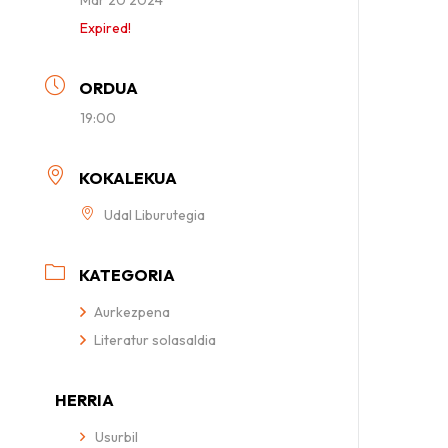
Expired!
ORDUA
19:00
KOKALEKUA
Udal Liburutegia
KATEGORIA
Aurkezpena
Literatur solasaldia
HERRIA
Usurbil