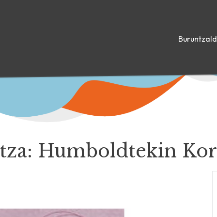
Buruntzal
tza: Humboldtekin Kor