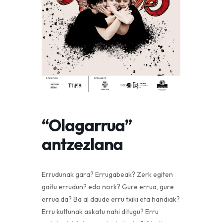
“Olagarrua”
antzezlana
Errudunak gara? Errugabeak? Zerk egiten
gaitu errudun? edo nork? Gure errua, gure
errua da? Ba al daude erru txiki eta handiak?
Erru kuttunak askatu nahi ditugu? Erru