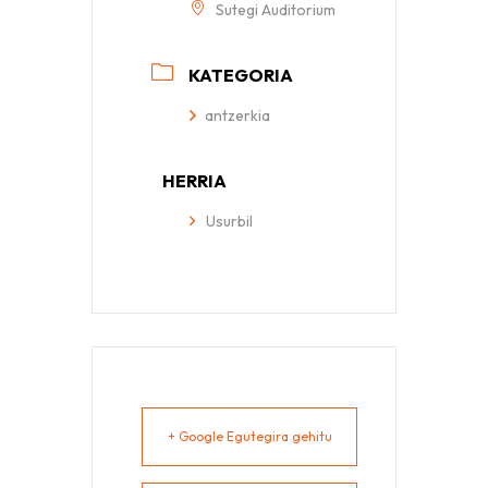
Sutegi Auditorium
KATEGORIA
antzerkia
HERRIA
Usurbil
+ Google Egutegira gehitu