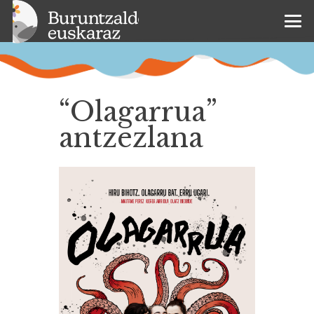
“Olagarrua”
antzezlana