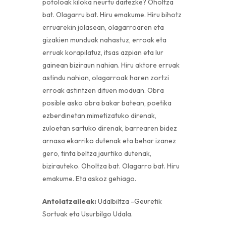
potoloak kiloka neurtu daitezke? Oholtza
bat. Olagarru bat. Hiru emakume. Hiru bihotz
erruarekin jolasean, olagarroaren eta
gizakien munduak nahastuz, erroak eta
erruak korapilatuz, itsas azpian eta lur
gainean biziraun nahian. Hiru aktore erruak
astindu nahian, olagarroak haren zortzi
erroak astintzen dituen moduan. Obra
posible asko obra bakar batean, poetika
ezberdinetan mimetizatuko direnak,
zuloetan sartuko direnak, barrearen bidez
arnasa ekarriko dutenak eta behar izanez
gero, tinta beltza jaurtiko dutenak,
bizirauteko. Oholtza bat. Olagarro bat. Hiru
emakume. Eta askoz gehiago.
Antolatzaileak:
Udalbiltza -Geuretik
Sortuak eta Usurbilgo Udala.