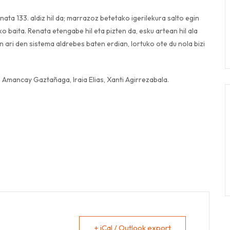
nata 133. aldiz hil da; marrazoz betetako igerilekura salto egin
o baita. Renata etengabe hil eta pizten da, esku artean hil ala
n ari den sistema aldrebes baten erdian, lortuko ote du nola bizi
, Amancay Gaztañaga, Iraia Elias, Xanti Agirrezabala.
+ iCal / Outlook export