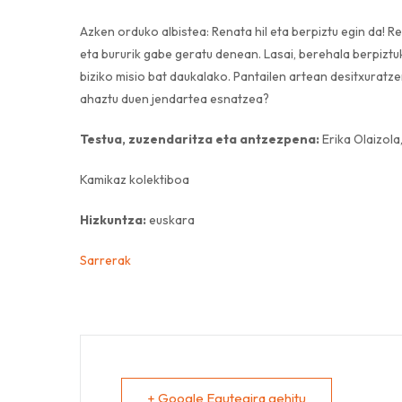
Azken orduko albistea: Renata hil eta berpiztu egin da! Re
eta bururik gabe geratu denean. Lasai, berehala berpiztuk
biziko misio bat daukalako. Pantailen artean desitxuratze
ahaztu duen jendartea esnatzea?
Testua, zuzendaritza eta antzezpena:
Erika Olaizola
Kamikaz kolektiboa
Hizkuntza:
euskara
Sarrerak
+ Google Egutegira gehitu