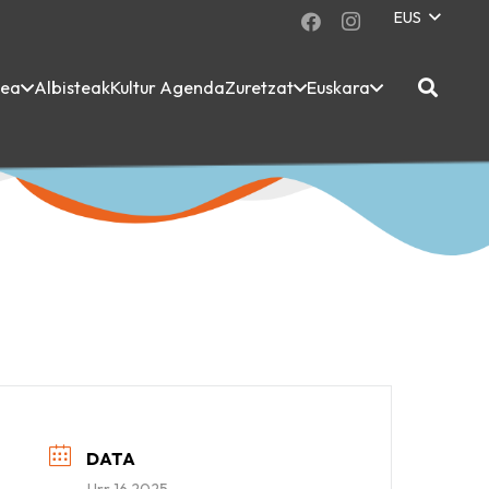
EUS
dea
Albisteak
Kultur Agenda
Zuretzat
Euskara
DATA
Urr 16 2025