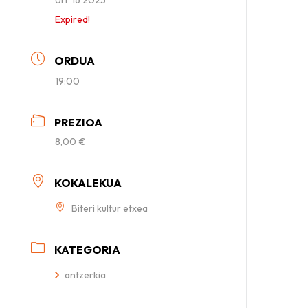
Expired!
ORDUA
19:00
PREZIOA
8,00 €
KOKALEKUA
Biteri kultur etxea
KATEGORIA
antzerkia