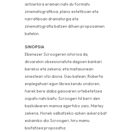
antzerkira eraman nahi du formatu
zinematografikoa, plano estetikoan eta
narratiboan dramaturgia eta
zinematografia batzen dituen proposamen
batekin.
SINOPSIA
Ebenezer Scroogeren istorioa da,
diruarekin obsesionatuta dagoen bankari
berekoi eta zekena, eta maitasunean
sinesteari utzi diona. Gau batean, Roberta
enplegatuari egun librea kendu ondoren,
harek bere alaba gaixoaren urtebetetzea
ospatu nahi baitu; Scroogeri hil berri den
bazkidearen mamua agertuko zaio, Marley
zekena. Honek salbatzeko azken aukera bat
eskainiko dio Scroogeri, hiru mamu
bisitatzea proposatuz.