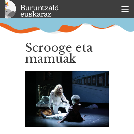
Scrooge eta
mamuak