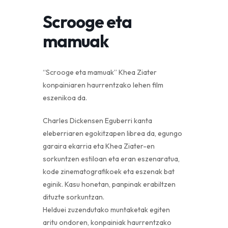
Scrooge eta
mamuak
“Scrooge eta mamuak” Khea Ziater
konpainiaren haurrentzako lehen film
eszenikoa da.
Charles Dickensen Eguberri kanta
eleberriaren egokitzapen librea da, egungo
garaira ekarria eta Khea Ziater-en
sorkuntzen estiloan eta eran eszenaratua,
kode zinematografikoek eta eszenak bat
eginik. Kasu honetan, panpinak erabiltzen
dituzte sorkuntzan.
Helduei zuzendutako muntaketak egiten
aritu ondoren, konpainiak haurrentzako