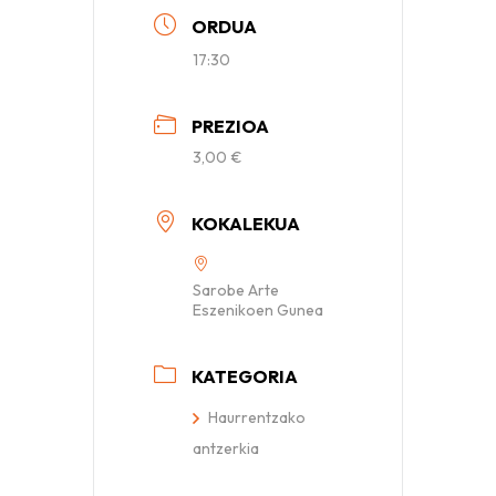
ORDUA
17:30
PREZIOA
3,00 €
KOKALEKUA
Sarobe Arte
Eszenikoen Gunea
KATEGORIA
Haurrentzako
antzerkia