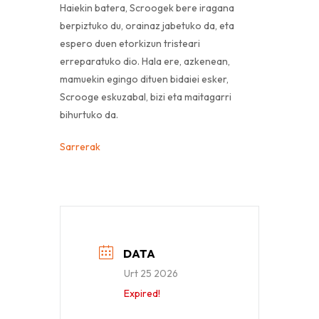
Haiekin batera, Scroogek bere iragana
berpiztuko du, orainaz jabetuko da, eta
espero duen etorkizun tristeari
erreparatuko dio. Hala ere, azkenean,
mamuekin egingo dituen bidaiei esker,
Scrooge eskuzabal, bizi eta maitagarri
bihurtuko da.
Sarrerak
DATA
Urt 25 2026
Expired!