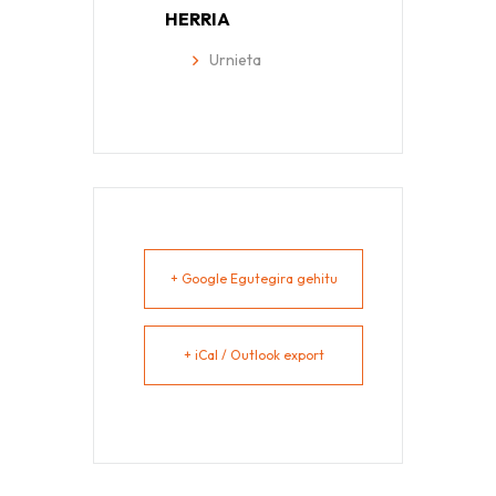
HERRIA
Urnieta
+ Google Egutegira gehitu
+ iCal / Outlook export