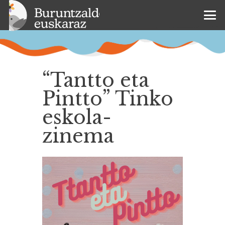
“Tantto eta
Pintto” Tinko
eskola-
zinema