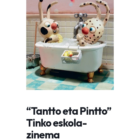
“Tantto eta Pintto”
Tinko eskola-
zinema