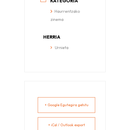
KATEGORIA
Haurrentzako
zinema
HERRIA
Urnieta
+ Google Egutegira gehitu
+ iCal / Outlook export