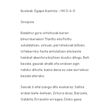
Ikusleak: Egape Ikastola – HH 3-4-5
Sinopsia
Badatoz gure untxitxoak beren
bihurrikeriekin! Ttantto eta Pintto
sukaldatzen, zirkuan, perretxikoak biltzen,
Urteberriko festa antolatzen eta beste
hainbat abentura bizitzen ikusiko ditugu. Beti
bezala, gauzak ahalik eta ondoen egin
nahiko dituzte, baina dena ez zaie aurreikusi
bezala aterako.
Saioak 6 atal izango ditu euskaraz: Saltsa
erdian bete-betean, Zirkura doaz, Barizela,
Galduta, Errauskin erregea, Disko gaua.