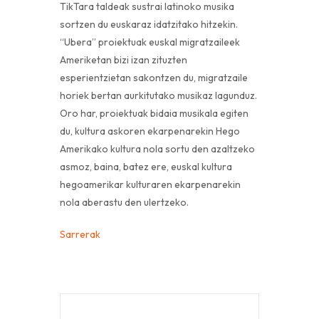
TikTara taldeak sustrai latinoko musika
sortzen du euskaraz idatzitako hitzekin.
“Ubera” proiektuak euskal migratzaileek
Ameriketan bizi izan zituzten
esperientzietan sakontzen du, migratzaile
horiek bertan aurkitutako musikaz lagunduz.
Oro har, proiektuak bidaia musikala egiten
du, kultura askoren ekarpenarekin Hego
Amerikako kultura nola sortu den azaltzeko
asmoz, baina, batez ere, euskal kultura
hegoamerikar kulturaren ekarpenarekin
nola aberastu den ulertzeko.
Sarrerak