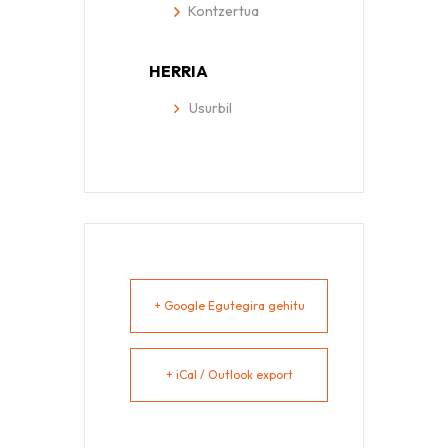
Kontzertua
HERRIA
Usurbil
+ Google Egutegira gehitu
+ iCal / Outlook export