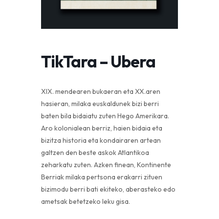
TikTara – Ubera
XIX. mendearen bukaeran eta XX.aren
hasieran, milaka euskaldunek bizi berri
baten bila bidaiatu zuten Hego Amerikara.
Aro kolonialean berriz, haien bidaia eta
bizitza historia eta kondairaren artean
galtzen den beste askok Atlantikoa
zeharkatu zuten. Azken finean, Kontinente
Berriak milaka pertsona erakarri zituen
bizimodu berri bati ekiteko, aberasteko edo
ametsak betetzeko leku gisa.