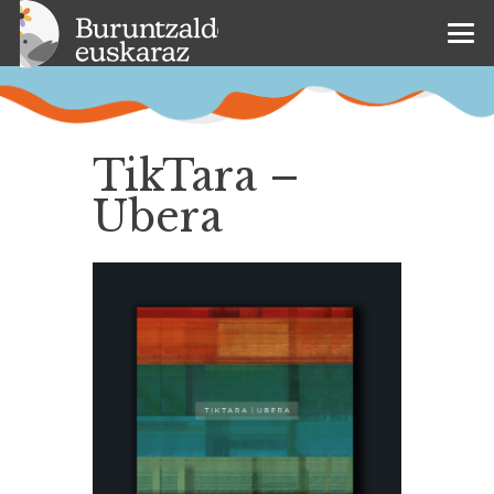
TikTara –
Ubera