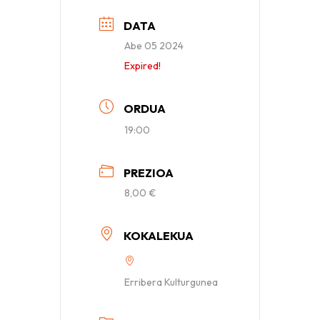
DATA
Abe 05 2024
Expired!
ORDUA
19:00
PREZIOA
8,00 €
KOKALEKUA
Erribera Kulturgunea