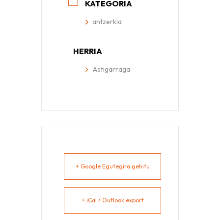
KATEGORIA
antzerkia
HERRIA
Astigarraga
+ Google Egutegira gehitu
+ iCal / Outlook export