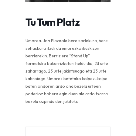
Tu Tum Platz
Umorea. Jon Plazaola bere sorlekura, bere
sehaskara itzuli da umorezko ikuskizun
berriarekin. Berriz ere “Stand Up”
formatuko bakarrizketari heldu dio, 23 urte
zaharrago, 23 urte jakintsuago eta 23 urte
kabroiago. Umorez betetako kolpez-kolpe
baten ondoren ardo ona bezela urteen
poderioz hobera egin duen ala ardo txarra
bezela ozpindu den jakiteko.