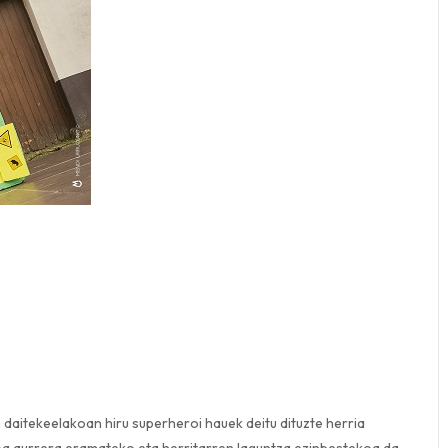
n daitekeelakoan hiru superheroi hauek deitu dituzte herria
ioa aurrera eramateko eta herritarren laguntza ezinbestekoa da.