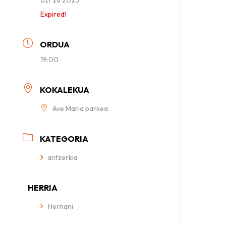
Expired!
ORDUA
19:00
KOKALEKUA
Ave Maria parkea
KATEGORIA
antzerkia
HERRIA
Hernani