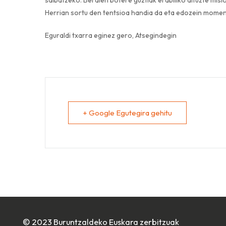
Herrian sortu den tentsioa handia da eta edozein momen
Eguraldi txarra eginez gero, Atsegindegin
+ Google Egutegira gehitu
© 2023 Buruntzaldeko Euskara zerbitzuak