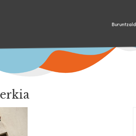
Buruntzal
erkia