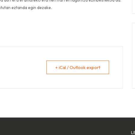
tutan eztanda egin dezake.
+ iCal / Outlook export
L