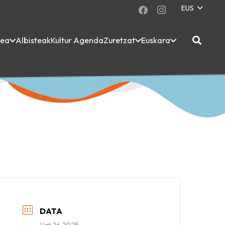
EUS
dea
Albisteak
Kultur Agenda
Zuretzat
Euskara
DATA
Uzt 26 2025