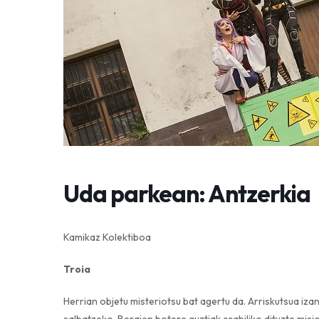
Uda parkean: Antzerkia
Kamikaz Kolektiboa
Troia
Herrian objetu misteriotsu bat agertu da. Arriskutsua iza
salbatzeko. Beraien botere guztiak erabiliko dituzte mis