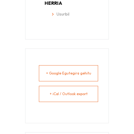
HERRIA
Usurbil
+ Google Egutegira gehitu
+ iCal / Outlook export