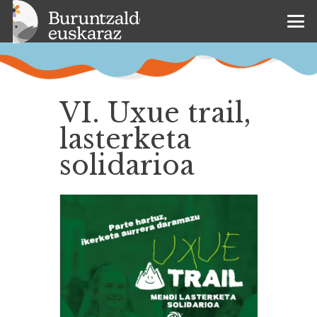
VI. Uxue trail,
lasterketa
solidarioa