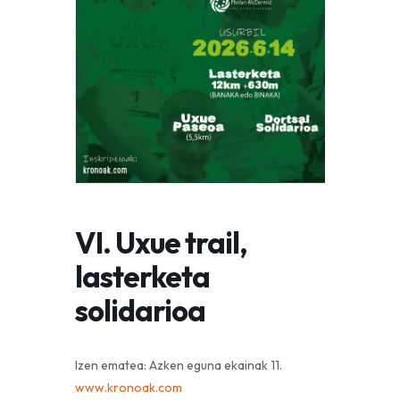
VI. Uxue trail,
lasterketa
solidarioa
Izen ematea: Azken eguna ekainak 11.
www.kronoak.com