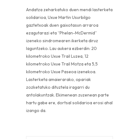
Andatza zeharkatuko duen mendi lasterketa
solidarioa, Uxue Martin Usurbilgo
gaztetxoak duen gaixotasun arraroa
ezagutarazi eta “Phelan-McDermid”
izeneko sindromearen ikerketa diruz
laguntzeko. Lau aukera ezberdin: 20
kilometroko Uxue Trail Luzea, 12
kilometroko Uxue Trail Motza eta 5,5
kilometroko Uxue Paseoa izenekoa.
Lasterketa amaierarako, opariak
zozketatuko dituztela iragarri du
antolakuntzak. Ekimenean zuzenean parte
hartu gabe ere, dortsal solidarioa erosi ahal
izango da.