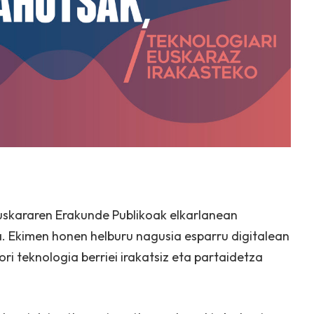
uskararen Erakunde Publikoak elkarlanean
. Ekimen honen helburu nagusia esparru digitalean
i teknologia berriei irakatsiz eta partaidetza