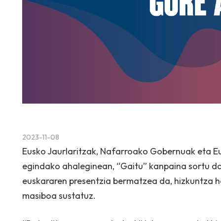
2023-11-08
Eusko Jaurlaritzak, Nafarroako Gobernuak eta E
egindako ahaleginean, “Gaitu” kanpaina sortu da
euskararen presentzia bermatzea da, hizkuntza hor
masiboa sustatuz.