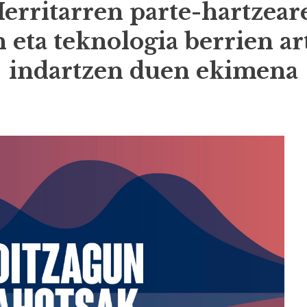
Herritarren parte-hartzear
 eta teknologia berrien ar
indartzen duen ekimena