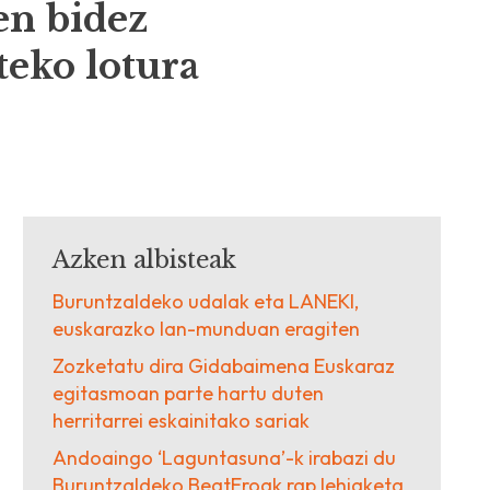
en bidez
teko lotura
Azken albisteak
Buruntzaldeko udalak eta LANEKI,
euskarazko lan-munduan eragiten
Zozketatu dira Gidabaimena Euskaraz
egitasmoan parte hartu duten
herritarrei eskainitako sariak
Andoaingo ‘Laguntasuna’-k irabazi du
Buruntzaldeko BeatEroak rap lehiaketa