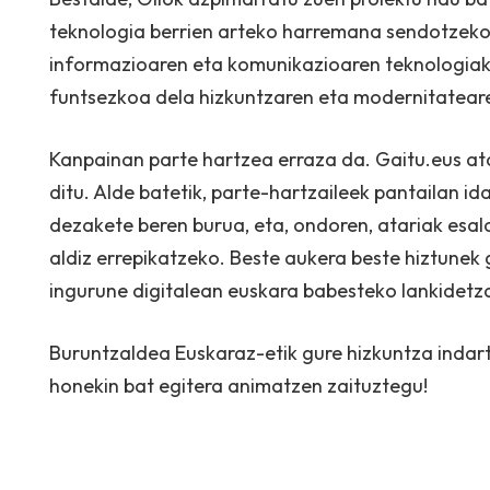
teknologia berrien arteko harremana sendotzeko
informazioaren eta komunikazioaren teknologiak
funtsezkoa dela hizkuntzaren eta modernitateare
Kanpainan parte hartzea erraza da. Gaitu.eus ata
ditu. Alde batetik, parte-hartzaileek pantailan id
dezakete beren burua, eta, ondoren, atariak esald
aldiz errepikatzeko. Beste aukera beste hiztunek
ingurune digitalean euskara babesteko lankidetza
Buruntzaldea Euskaraz-etik gure hizkuntza indar
honekin bat egitera animatzen zaituztegu!