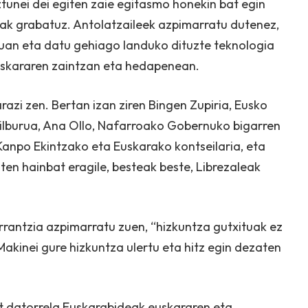
tunei dei egiten zaie egitasmo honekin bat egin
sak grabatuz. Antolatzaileek azpimarratu dutenez,
duan eta datu gehiago landuko dituzte teknologia
 euskararen zaintzan eta hedapenean.
azi zen. Bertan izan ziren Bingen Zupiria, Eusko
sailburua, Ana Ollo, Nafarroako Gobernuko bigarren
anpo Ekintzako eta Euskarako kontseilaria, eta
uten hainbat eragile, besteak beste, Librezaleak
rantzia azpimarratu zuen, “hizkuntza gutxituak ez
kinei gure hizkuntza ulertu eta hitz egin dezaten
at datorrela Euskarabideak euskararen eta