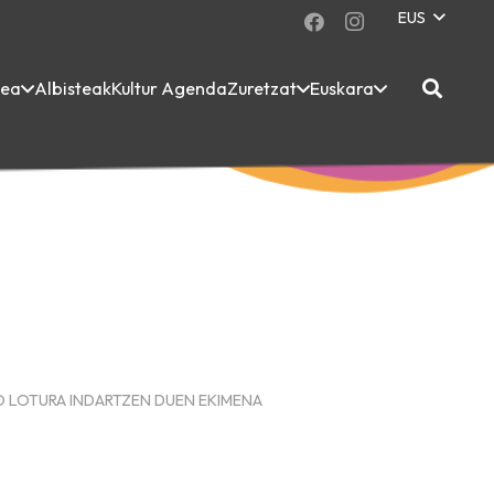
EUS
dea
Albisteak
Kultur Agenda
Zuretzat
Euskara
O LOTURA INDARTZEN DUEN EKIMENA