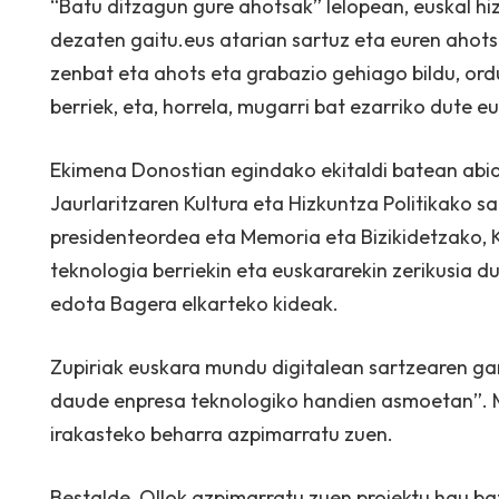
“Batu ditzagun gure ahotsak” lelopean, euskal hiz
dezaten gaitu.eus atarian sartuz eta euren ahot
zenbat eta ahots eta grabazio gehiago bildu, or
berriek, eta, horrela, mugarri bat ezarriko dute
Ekimena Donostian egindako ekitaldi batean abiar
Jaurlaritzaren Kultura eta Hizkuntza Politikako 
presidenteordea eta Memoria eta Bizikidetzako, K
teknologia berriekin eta euskararekin zerikusia d
edota Bagera elkarteko kideak.
Zupiriak euskara mundu digitalean sartzearen gar
daude enpresa teknologiko handien asmoetan”. Ma
irakasteko beharra azpimarratu zuen.
Bestalde, Ollok azpimarratu zuen proiektu hau b