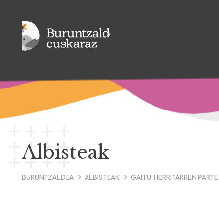
Albisteak
BURUNTZALDEA
ALBISTEAK
GAITU: HERRITARREN PART