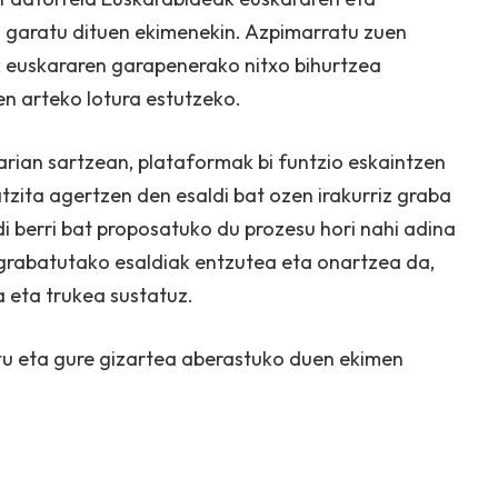
 garatu dituen ekimenekin. Azpimarratu zuen
 euskararen garapenerako nitxo bihurtzea
n arteko lotura estutzeko.
rian sartzean, plataformak bi funtzio eskaintzen
atzita agertzen den esaldi bat ozen irakurriz graba
i berri bat proposatuko du prozesu hori nahi adina
 grabatutako esaldiak entzutea eta onartzea da,
 eta trukea sustatuz.
tu eta gure gizartea aberastuko duen ekimen