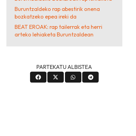
Buruntzaldeko rap abestirik onena
bozkatzeko epea ireki da
BEAT EROAK: rap tailerrak eta herri
arteko lehiaketa Buruntzaldean
PARTEKATU ALBISTEA