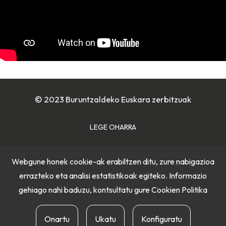
© 2023 Buruntzaldeko Euskara zerbitzuak
LEGE OHARRA
COOKIE POLITIKA
Webgune honek cookie-ak erabiltzen ditu, zure nabigazioa
errazteko eta analisi estatistikoak egiteko. Informazio
PRIBATUTASUN POLITIKA
gehiago nahi baduzu, kontsultatu gure
Cookien Politika
Onartu
Ukatu
Konfiguratu