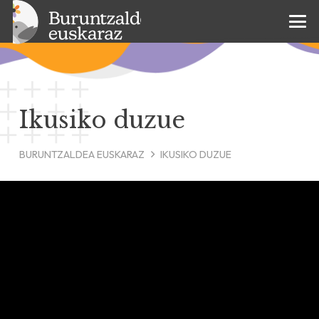
Ikusiko duzue
BURUNTZALDEA EUSKARAZ
IKUSIKO DUZUE