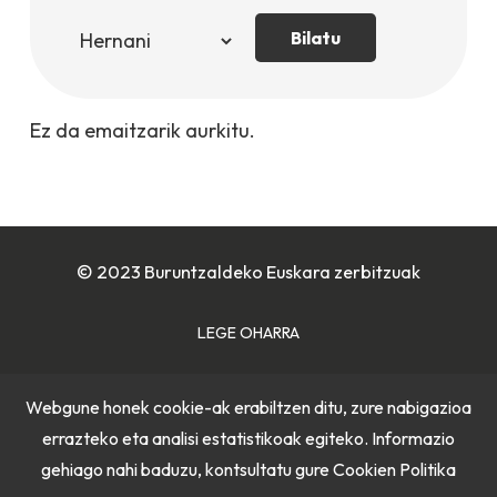
Bilatu
Ez da emaitzarik aurkitu.
© 2023 Buruntzaldeko Euskara zerbitzuak
LEGE OHARRA
COOKIE POLITIKA
Webgune honek cookie-ak erabiltzen ditu, zure nabigazioa
errazteko eta analisi estatistikoak egiteko. Informazio
PRIBATUTASUN POLITIKA
gehiago nahi baduzu, kontsultatu gure
Cookien Politika