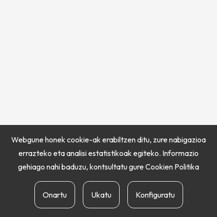
Webgune honek cookie-ak erabiltzen ditu, zure nabigazioa
errazteko eta analisi estatistikoak egiteko. Informazio
gehiago nahi baduzu, kontsultatu gure
Cookien Politika
Onartu
Ukatu
Konfiguratu