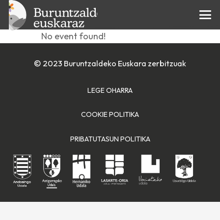
Jokoak
No event found!
© 2023 Buruntzaldeko Euskara zerbitzuak
LEGE OHARRA
COOKIE POLITIKA
PRIBATUTASUN POLITIKA