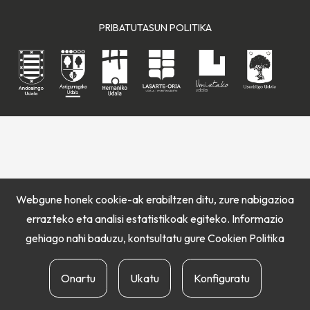
PRIBATUTASUN POLITIKA
Webgune honek cookie-ak erabiltzen ditu, zure nabigazioa
errazteko eta analisi estatistikoak egiteko. Informazio
gehiago nahi baduzu, kontsultatu gure
Cookien Politika
Onartu
Ukatu
Konfiguratu