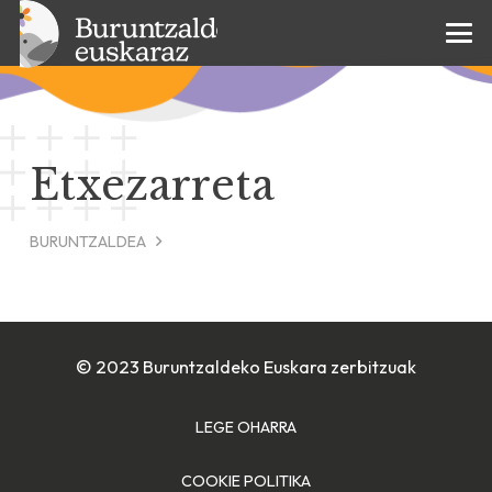
Etxezarreta
BURUNTZALDEA
© 2023 Buruntzaldeko Euskara zerbitzuak
LEGE OHARRA
COOKIE POLITIKA